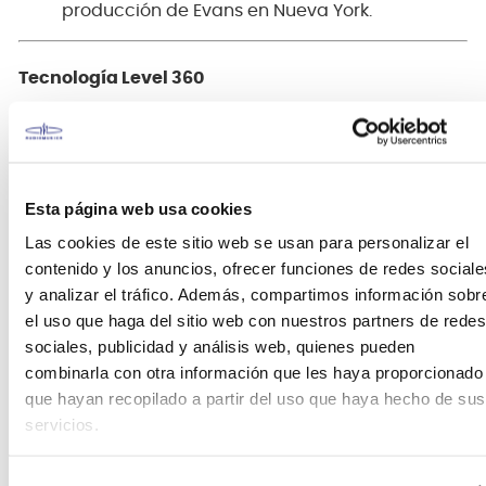
producción de Evans en Nueva York.
Tecnología Level 360
Los parches Evans con tecnología Level 360
aseguran una adaptación perfecta al aro, lo que
mejora la facilidad de afinación, optimiza la
resonancia y expande el rango de afinación. Esta
Esta página web usa cookies
tecnología también ayuda a obtener una afinación
Las cookies de este sitio web se usan para personalizar el
más consistente y estable, lo que lo hace ideal para
contenido y los anuncios, ofrecer funciones de redes sociale
bateristas que necesitan un sonido confiable en
y analizar el tráfico. Además, compartimos información sobr
cada golpe.
el uso que haga del sitio web con nuestros partners de redes
sociales, publicidad y análisis web, quienes pueden
Aplicaciones y uso
combinarla con otra información que les haya proporcionado
que hayan recopilado a partir del uso que haya hecho de sus
El Evans Hydraulic Tom Drumhead es ideal para
servicios.
bateristas de rock clásico y otros géneros que
buscan un sonido profundo, controlado y fácil de
mantener. Su corto sustain y su tono oscuro lo