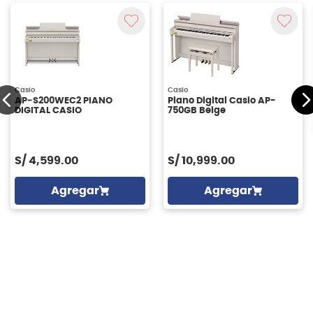
Casio
Casio
AP‑S200WEC2 PIANO
Piano Digital Casio AP-
DIGITAL CASIO
750GB Beige
S/
4,599.00
S/
10,999.00
Agregar
Agregar