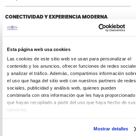
CONECTIVIDAD Y EXPERIENCIA MODERNA
Bluetooth MIDI y Audio
Incluye adaptador inalámbrico
Esta página web usa cookies
WU-BT10 para reproducción de
Las cookies de este sitio web se usan para personalizar el
audio y comunicación MIDI desde
contenido y los anuncios, ofrecer funciones de redes sociale
dispositivos móviles.
y analizar el tráfico. Además, compartimos información sobr
el uso que haga del sitio web con nuestros partners de redes
Modo auriculares
sociales, publicidad y análisis web, quienes pueden
combinarla con otra información que les haya proporcionado
Disfruta una experiencia sonora
que hayan recopilado a partir del uso que haya hecho de sus
natural y expansiva incluso al
servicios.
practicar en silencio.
CASIO MUSIC SPACE
Mostrar detalles