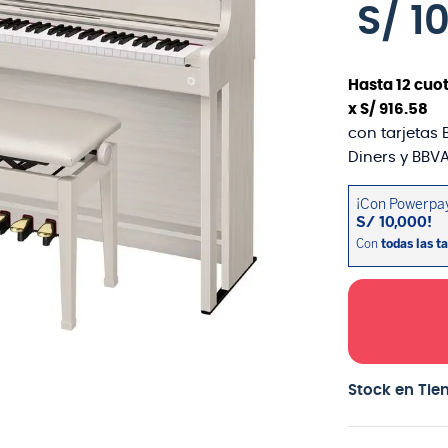
S/
1
Hasta
12
cuot
x
S/
916
.
58
con tarjetas 
Diners y BBVA
Stock en Tie