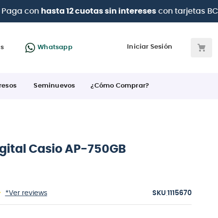
 BBVA e Interbank
Iniciar Sesión
as
Whatsapp
resos
Seminuevos
¿Cómo Comprar?
igital Casio AP-750GB
:
*Ver reviews
1115670