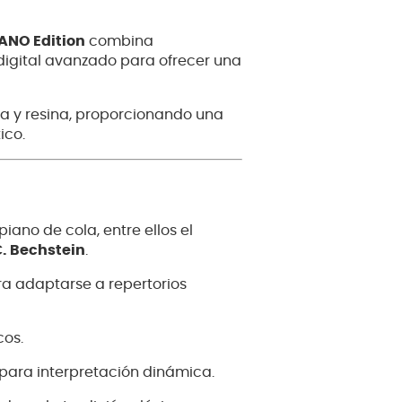
ANO Edition
combina
digital avanzado para ofrecer una
ra y resina, proporcionando una
ico.
iano de cola, entre ellos el
. Bechstein
.
ra adaptarse a repertorios
cos.
 para interpretación dinámica.