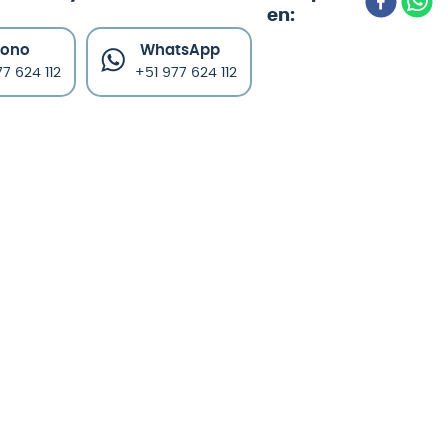
fono
WhatsApp
7 624 112
+51 977 624 112