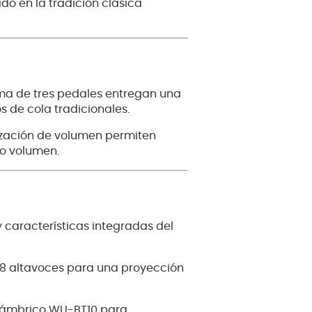
do en la tradición clásica
ema de tres pedales entregan una
os de cola tradicionales.
nización de volumen permiten
jo volumen.
y características integradas del
 8 altavoces para una proyección
lámbrico WU-BT10 para