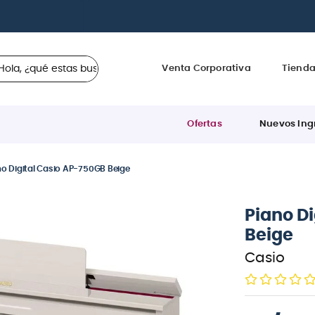
a 12 cuotas sin intereses
con tarjetas
BCP Visa, Diners,
 ¿qué estas buscando?
Venta Corporativa
Tiend
Ofertas
Nuevos Ing
no Digital Casio AP-750GB Beige
Piano D
Beige
Casio