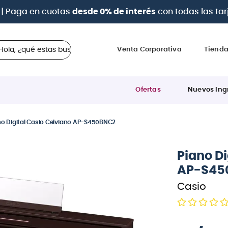
a 12 cuotas sin intereses
con tarjetas
BCP Visa, Diners,
 ¿qué estas buscando?
Venta Corporativa
Tiend
Ofertas
Nuevos Ing
no Digital Casio Celviano AP-S450BNC2
Piano Di
AP-S45
Casio