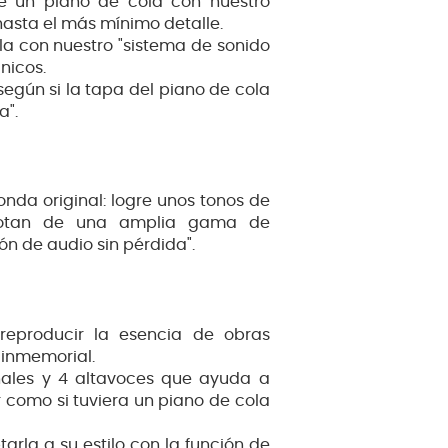
de un piano de cola con nuestro
asta el más mínimo detalle.
la con nuestro "sistema de sonido
nicos.
 según si la tapa del piano de cola
a".
 onda original: logre unos tonos de
brotan de una amplia gama de
n de audio sin pérdida".
reproducir la esencia de obras
 inmemorial.
ales y 4 altavoces que ayuda a
r como si tuviera un piano de cola
arla a su estilo con la función de