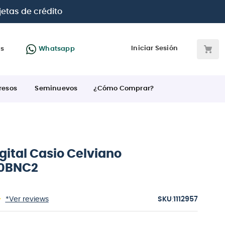
 BBVA e Interbank
Iniciar Sesión
as
Whatsapp
resos
Seminuevos
¿Cómo Comprar?
gital Casio Celviano
0BNC2
:
*Ver reviews
1112957