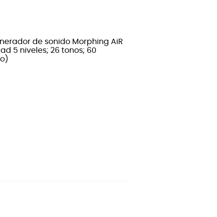
enerador de sonido Morphing AiR
ad 5 niveles; 26 tonos; 60
to)