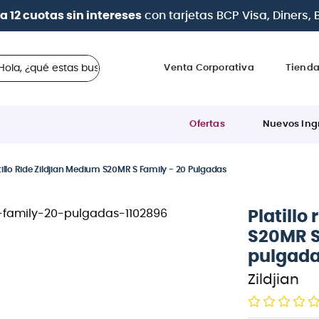
s
BCP Visa, Diners, BBVA e Interbank
 ¿qué estas buscando?
Venta Corporativa
Tiend
Ofertas
Nuevos Ing
tillo Ride Zildjian Medium S20MR S Family - 20 Pulgadas
Platillo
S20MR S
pulgad
Zildjian