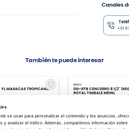
Canales d
Telé
+51 97
También te puede interesar
Meinl
C YL MARACAS TROPICANA
DG-RTB CENCERRO 8 1/2'' DIE
ROYAL TIMBALE MEINL
/
20.00
ies
S/
259.00
ntes:
S/
29.00
web se usan para personalizar el contenido y los anuncios, ofrec
s y analizar el tráfico. Además, compartimos información sobre 
Agregar
Agregar