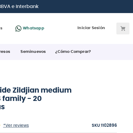
Iniciar Sesión
as
Whatsapp
resos
Seminuevos
¿Cómo Comprar?
 ride Zildjian medium
 family - 20
as
:
*Ver reviews
1102896