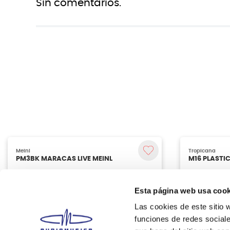
Sin comentarios.
Tropicana
M16 PLASTI
S
31%
Esta página web usa cook
A
Las cookies de este sitio 
funciones de redes sociale