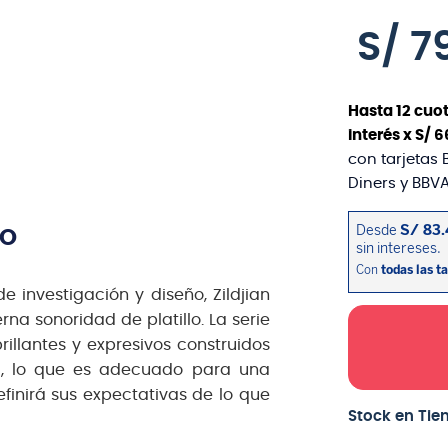
S/
7
Hasta
12
cuot
interés x
S/
6
con tarjetas 
Diners y BBVA
TO
 investigación y diseño, Zildjian
a sonoridad de platillo. La serie
brillantes y expresivos construidos
a, lo que es adecuado para una
efinirá sus expectativas de lo que
Stock en Tie