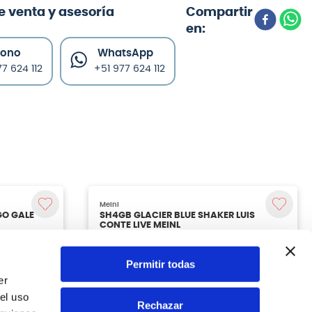
e venta y asesoría
fono
WhatsApp
7 624 112
+51 977 624 112
GO GALÈ
Permitir todas
er
el uso
Rechazar