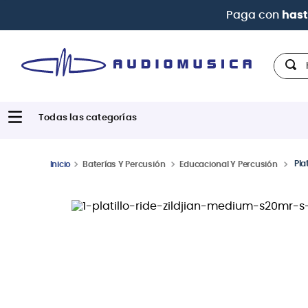
Paga con
hasta 12 cuotas sin intereses
con tarjeta
Hola,
Pla
Baterías Y Percusión
Educacional Y Percusión