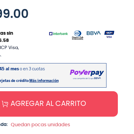
99
.
00
as sin
6
.
58
BCP Visa,
.
AGREGAR AL CARRITO
nda:
Quedan pocas unidades