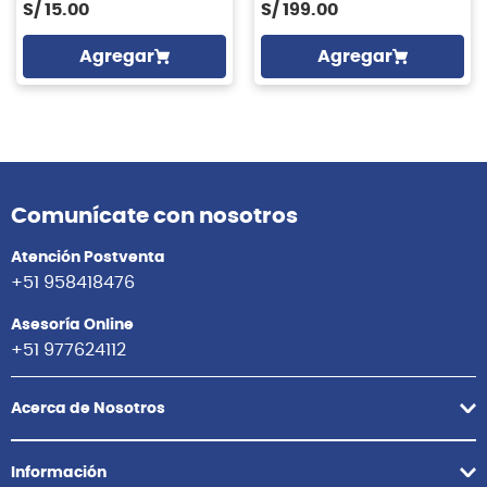
S/
15.00
S/
199.00
Agregar
Agregar
Comunícate con nosotros
Atención Postventa
+51 958418476
Asesoría Online
+51 977624112
Acerca de Nosotros
Información