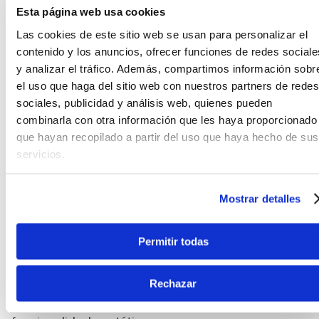
Esta página web usa cookies
Las cookies de este sitio web se usan para personalizar el
contenido y los anuncios, ofrecer funciones de redes sociale
y analizar el tráfico. Además, compartimos información sobr
el uso que haga del sitio web con nuestros partners de redes
sociales, publicidad y análisis web, quienes pueden
combinarla con otra información que les haya proporcionado
que hayan recopilado a partir del uso que haya hecho de sus
servicios.
Mostrar detalles
Permitir todas
Su presentación en una caja decorativa no solo la
hace práctica para el almacenamiento, sino que
Rechazar
también la convierte en un regalo ideal para
violinistas de todos los niveles, combinando