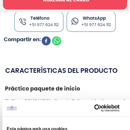
Canales de venta y asesoría
Teléfono
WhatsApp
+51 977 624 112
+51 977 624 112
CARACTERÍSTICAS DEL PRODUCTO
Práctico paquete de inicio
El Rico RSMPAKBCL Smart Pak es ideal para el
músico principiante. Incluye todos los accesorios
esenciales para que tu alumno comience su
andadura musical. El kit contiene una boquilla, una
abrazadera, una tapa para la boquilla, un protector
Esta página web usa cookies