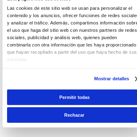
de boquilla, grasa para corcho y el protector de
Las cookies de este sitio web se usan para personalizar el
caña Rico, que incluye dos cañas de tamaño 2.5.
contenido y los anuncios, ofrecer funciones de redes sociale
Calidad superior a un precio asequible.
y analizar el tráfico. Además, compartimos información sobr
Disponible para Clarinete Bb.
el uso que haga del sitio web con nuestros partners de redes
Dos cañas Rico Medium y Reed Gard II 2.5.
sociales, publicidad y análisis web, quienes pueden
Boquilla, ligadura y tapa.
combinarla con otra información que les haya proporcionado
Protector de grasa de corcho y boquilla.
que hayan recopilado a partir del uso que haya hecho de sus
servicios.
Obtener un gran sonido acaba de ser más fácil
para estudiantes de clarinete y saxo alto. El socio
perfecto para alquilar instrumentos, SmartPak
Mostrar detalles
ofrece todos los accesorios de alta calidad que
necesita un principiante. Con SmartPak, los
estudiantes desarrollan los hábitos de juego
Permitir todas
adecuados necesarios para tener éxito y continuar
en la música.
Rechazar