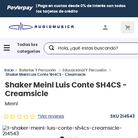
| Paga en cuotas
desde 0% de interés
con todas
las tarjetas de crédito
Hola, ¿qué estas buscando?
Baterías Y Percusión
Educacional Y Percusión
Shaker Meinl Luis Conte SH4CS - Creamsicle
Shaker Meinl Luis Conte SH4CS -
Creamsicle
Meinl
:
*Ver reviews
214543