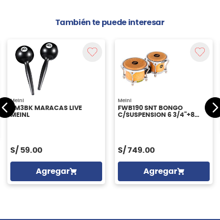
También te puede interesar
Meinl
Meinl
PM3BK MARACAS LIVE
FWB190 SNT BONGO
MEINL
C/SUSPENSION 6 3/4"+8
MEINL
S/
59.00
S/
749.00
Agregar
Agregar