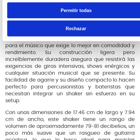
Diseño Ergonómico, Durabilidad
Permitir todas
Excepcional y Versatilidad Total
Rechazar
El
Shaker Luis Conte SH4CS
ha sido concebido
para el músico que exige lo mejor en comodidad y
rendimiento. Su construcción ligera pero
increíblemente duradera asegura que resistirá las
exigencias de giras intensivas, shows enérgicos y
cualquier situación musical que se presente. Su
facilidad de agarre y su diseño compacto lo hacen
perfecto para percusionistas y bateristas que
necesitan integrar un shaker sin esfuerzo en su
setup.
Con unas dimensiones de 17.46 cm de largo y 7.94
cm de ancho, este shaker tiene un rango de
volumen de aproximadamente 79-81 decibelios, un
poco más suave que un rasgueo de guitarra