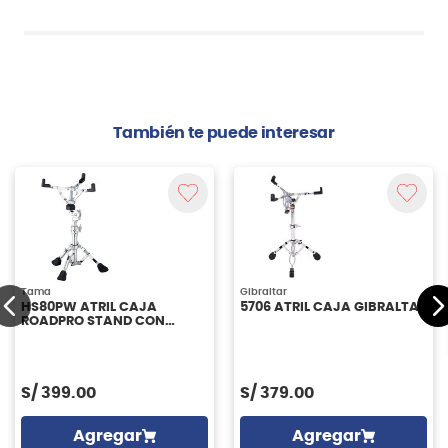
También te puede interesar
Tama
Gibraltar
HS80PW ATRIL CAJA
5706 ATRIL CAJA GIBRALTAR
ROADPRO STAND CON
DOBLE REFUERZO TAMA
S/
399.00
S/
379.00
Agregar
Agregar