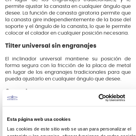
permite ajustar la canasta en cualquier ángulo que
desee. La función de canasta giratoria permite que
la canasta gire independientemente de la base del
soporte y el ángulo de la canasta, lo que le permite
colocar el colador en cualquier posición necesaria.
Tilter universal sin engranajes
El inclinador universal mantiene su posición de
forma segura con la fricción de la placa de metal
en lugar de los engranajes tradicionales para que
pueda ajustarlo en cualquier ángulo que desee.
Garra de escape
¿Puede montar este Hoop Grip en aros de varias
formas ajustando la posición de la garra en el lado
superior? simplemente afloje el perno de cabeza
Esta página web usa cookies
hueca hexagonal y deslice la garra para ajustar.
Las cookies de este sitio web se usan para personalizar el
contenido y los anuncios, ofrecer funciones de redes sociale