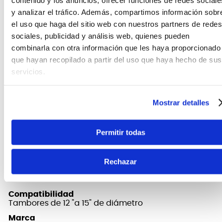
Cesta giratoria
y analizar el tráfico. Además, compartimos información sobr
Los brazos de la canasta espaciados
el uso que haga del sitio web con nuestros partners de redes
asimétricamente permiten sostener un tambor de 8
sociales, publicidad y análisis web, quienes pueden
o 10 orejetas sin interferencia con su colador, tope o
combinarla con otra información que les haya proporcionado
orejetas. Dado que la canasta gira
que hayan recopilado a partir del uso que haya hecho de sus
independientemente del soporte, puede colocar el
servicios.
colador en cualquier posición que necesite.
Mostrar detalles
FICHA TÉCNICA Y DIMENSIONES
Permitir todas
Altura
Rango de ajuste: 470 mm - 630 mm (18 1/2 ") - 24
13/16 ")
Rechazar
Color
Metal
Compatibilidad
Tambores de 12 "a 15" de diámetro
Marca