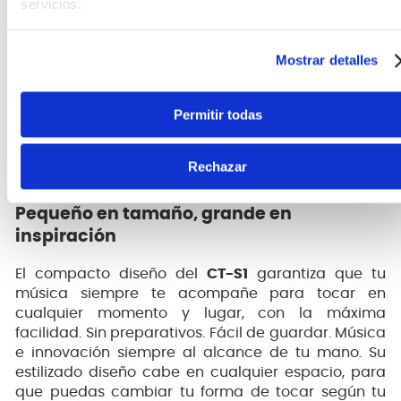
servicios.
fondo sobre la que puedes tocar. El modo
Aprendizaje utiliza la capacidad MIDI para
personalizar las lecciones y hacer que el
Mostrar detalles
aprendizaje sea divertido. Las otras aplicaciones y
dispositivos externos compatibles con MIDI
Permitir todas
garantizan que puedas experimentar sin límites, ya
que siempre habrá nuevas y divertidas formas de
escuchar, adaptar y crear experiencias musicales.
Rechazar
Pequeño en tamaño, grande en
inspiración
El compacto diseño del
CT-S1
garantiza que tu
música siempre te acompañe para tocar en
cualquier momento y lugar, con la máxima
facilidad. Sin preparativos. Fácil de guardar. Música
e innovación siempre al alcance de tu mano. Su
estilizado diseño cabe en cualquier espacio, para
que puedas cambiar tu forma de tocar según tu