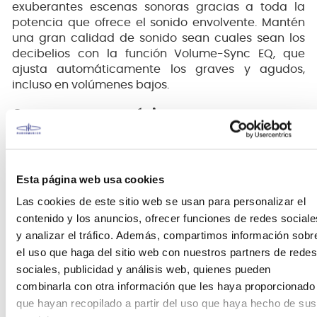
exuberantes escenas sonoras gracias a toda la
potencia que ofrece el sonido envolvente. Mantén
una gran calidad de sonido sean cuales sean los
decibelios con la función Volume-Sync EQ, que
ajusta automáticamente los graves y agudos,
incluso en volúmenes bajos.
Conecta con tu música
El
CT-S1
nunca dejará de inspirarte. Haz que tu
creatividad cobre vida. Con el adaptador de audio
y MIDI inalámbrico WU-BT10
*
, puedes emparejar tu
Esta página web usa cookies
smartphone o tableta con el teclado y escuchar o
Las cookies de este sitio web se usan para personalizar el
tocar tus canciones favoritas con el potente
contenido y los anuncios, ofrecer funciones de redes sociale
sistema de altavoces del
CT-S1.
La aplicación
y analizar el tráfico. Además, compartimos información sobr
Chordana Play te permite personalizar tus
el uso que haga del sitio web con nuestros partners de redes
melodías. En el modo Audio, puedes cambiar la
sociales, publicidad y análisis web, quienes pueden
clave y ajustar el tempo. Con los botones "cancel
melody" (cancelar melodía) o "cancel
combinarla con otra información que les haya proporcionado
accompaniment" (cancelar acompañamiento),
que hayan recopilado a partir del uso que haya hecho de sus
puedes convertir tu música favorita en una pista de