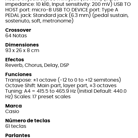
impedance: 10 kÎ©, Input sensitivity: 200 mV) USB TO
HOST port: micro-B USB TO DEVICE port: Type A
PEDAL jack: Standard jack (6.3 mm) (pedal sustain,
sostenuto, soft, metronome)
Crossover
64 Notas
Dimensiones
93 x 26 x 8 cm
Efectos
Reverb, Chorus, Delay, DSP
Funciones
Transpose: ±1 octave (-12 to 0 to +12 semitones)
Octave Shift: Main part, layer part, ±3 octaves
Tuning: A4 = 415.5 to 465.9 Hz (Initial Default: 440.0
Hz) Scales: 17 preset scales
Marca
Casio
Número de teclas
61 teclas
Parlantes