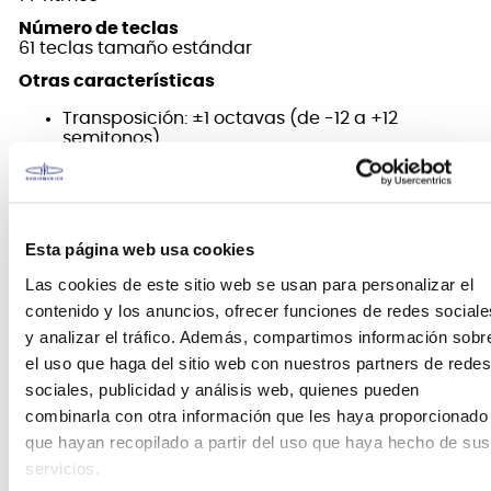
Número de teclas
61 teclas tamaño estándar
Otras características
Transposición: ±1 octavas (de -12 a +12
semitonos)
Ajuste de sonido: A4 = de 415,5 a 465,9 Hz
(predeterminado inicial: 440 Hz)
Preajuste con un botón: 77
Botón de tono sostenido
Pantalla LCD (contraste ajustable)
Esta página web usa cookies
Parlantes
Las cookies de este sitio web se usan para personalizar el
5.5 watts
contenido y los anuncios, ofrecer funciones de redes sociale
Polifonía
y analizar el tráfico. Además, compartimos información sobr
48 voces
el uso que haga del sitio web con nuestros partners de redes
Promote
sociales, publicidad y análisis web, quienes pueden
92
combinarla con otra información que les haya proporcionado
Tipo
que hayan recopilado a partir del uso que haya hecho de sus
Teclado personal
servicios.
Acabado