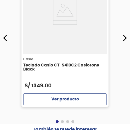
Casio
Teclado Casio CT-S410C2 Casiotone -
Black
S/
1349
.
00
Ver producto
Agregar
También te puede interesar