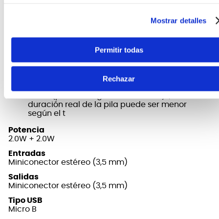
Plástico
Mostrar detalles
Tonos
400 tonos
Alimentación
Permitir todas
6 pilas alcalinas tamaño AA o pilas
recargables de Ni-MH tamaño AA,
Rechazar
funcionamiento continuo: aproximadamente
16 horas (pilas alcalinas), aproximadamente 13
horas (pilas recargables de Ni-MH)*, la
duración real de la pila puede ser menor
según el t
Potencia
2.0W + 2.0W
Entradas
Miniconector estéreo (3,5 mm)
Salidas
Miniconector estéreo (3,5 mm)
Tipo USB
Micro B