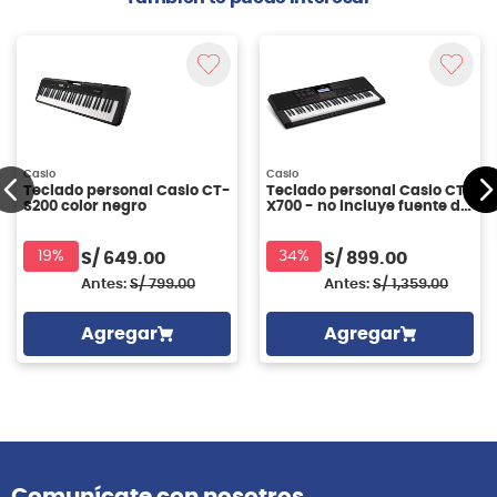
Casio
Casio
Teclado personal Casio CT-
Teclado personal Casio CT-
S200 color negro
X700 - no incluye fuente de
poder
19%
34%
S/
649.00
S/
899.00
Antes:
S/
799.00
Antes:
S/
1,359.00
Agregar
Agregar