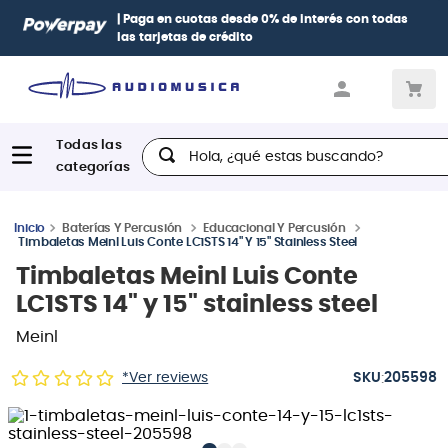
Paga con
hasta 12 cuotas sin intereses
con tarjetas
BCP Visa,
Diners, BBVA e Interbank
Hola, ¿qué estas buscando?
Baterías Y Percusión
Educacional Y Percusión
Timbaletas Meinl Luis Conte LC1STS 14" Y 15" Stainless Steel
Timbaletas Meinl Luis Conte
LC1STS 14" y 15" stainless steel
Meinl
:
*Ver reviews
205598