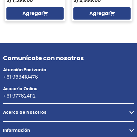
S/
1,599.00
S/
2,999.00
Agregar
Agregar
Comunícate con nosotros
Atención Postventa
+51 958418476
Asesoría Online
+51 977624112
Acerca de Nosotros
Información