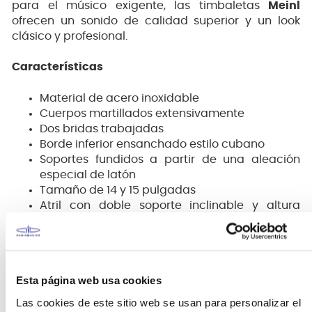
para el músico exigente, las timbaletas
Meinl
ofrecen un sonido de calidad superior y un look
clásico y profesional.
Características
Material de acero inoxidable
Cuerpos martillados extensivamente
Dos ​​bridas trabajadas
Borde inferior ensanchado estilo cubano
Soportes fundidos a partir de una aleación
especial de latón
Tamaño de 14 y 15 pulgadas
Atril con doble soporte inclinable y altura
ajustable
El genio de Luis Conte surge de su capacidad para
integrar los ritmos poderosos de su Cuba natal con
las necesidades estadounidenses de la música pop
Esta página web usa cookies
estadounidense.
Las cookies de este sitio web se usan para personalizar el