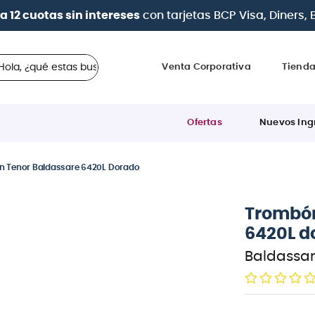
| Paga en cuotas
desde 0% de interés
con todas la
 ¿qué estas buscando?
Venta Corporativa
Tiend
Ofertas
Nuevos Ing
 Tenor Baldassare 6420L Dorado
Trombón
6420L d
Baldassa