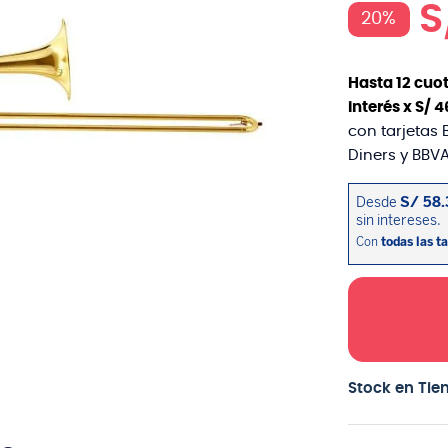
S
20%
Hasta
12
cuot
interés x
S/
4
con tarjetas 
Diners y BBVA
Stock en Tie