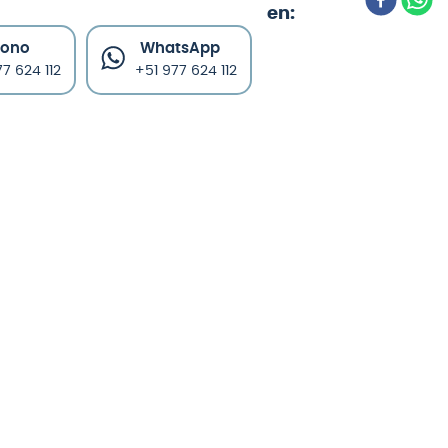
fono
WhatsApp
7 624 112
+51 977 624 112