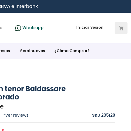
s tarjetas de crédito
Iniciar Sesión
as
Whatsapp
resos
Seminuevos
¿Cómo Comprar?
 tenor Baldassare
orado
re
:
*Ver reviews
205129