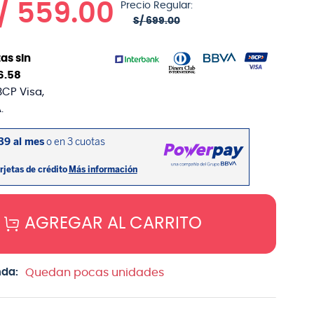
/
559
.
00
Precio Regular:
S/
699
.
00
as sin
6
.
58
BCP Visa,
.
AGREGAR AL CARRITO
nda:
Quedan pocas unidades