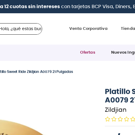
| Paga en cuotas
desde 0% de interés
con toda
 ¿qué estas buscando?
Venta Corporativa
Tiend
Ofertas
Nuevos Ing
tillo Sweet Ride Zildjian A0079 21 Pulgadas
Platillo
A0079 2
Zildjian