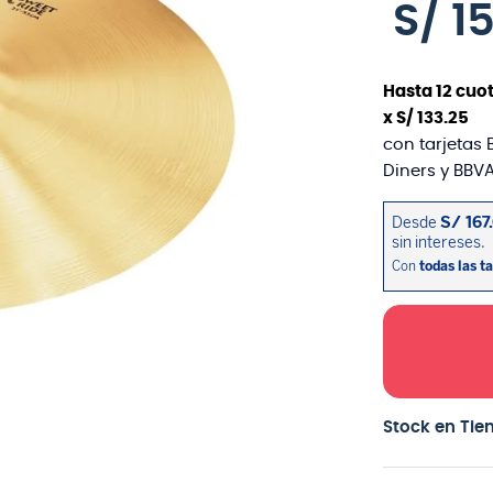
S/
1
Hasta
12
cuot
x
S/
133
.
25
con tarjetas 
Diners y BBVA
Stock en Tie