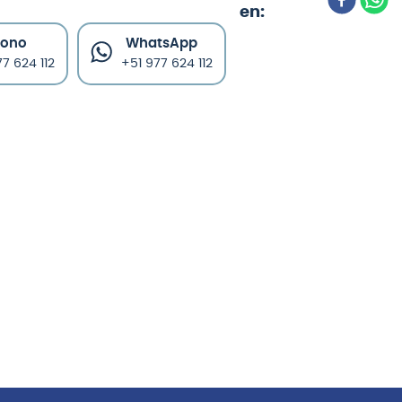
fono
WhatsApp
7 624 112
+51 977 624 112