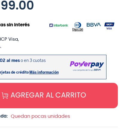
599
.
00
as sin interés
BCP Visa,
.
AGREGAR AL CARRITO
nda:
Quedan pocas unidades