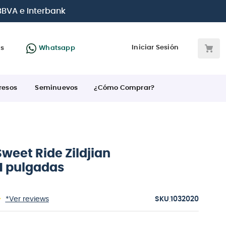
s las tarjetas de crédito
Iniciar Sesión
as
Whatsapp
resos
Seminuevos
¿Cómo Comprar?
 Sweet Ride Zildjian
1 pulgadas
:
*Ver reviews
1032020