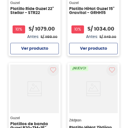
Guzel
Guzel
Platillo Ride Guzel 22"
Platillo HiHat Guzel 15"
Stellar - STR22
Gravital - GRHH15
S/
1079
.
00
S/
1034
.
00
10%
10%
Antes:
Antes:
S/
1199
.
00
S/
1149
.
00
Ver producto
Ver producto
Agregar
Agregar
¡NUEVO!
Guzel
Zildjian
Platillos de banda
Platillo HiHat Zildjian
Guzel B20-TM-16''