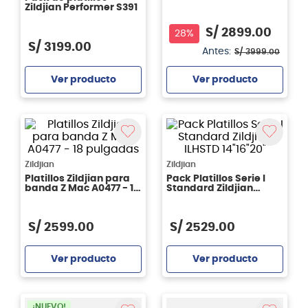
Zildjian Performer S391
S/
2899
.
00
28%
S/
3199
.
00
Antes:
S/
3999
.
00
Ver producto
Ver producto
Agregar
Agregar
Zildjian
Zildjian
Platillos Zildjian para
Pack Platillos Serie I
banda Z Mac A0477 - 18
Standard Zildjian
pulgadas
ILHSTD 14"16"20"
S/
2599
.
00
S/
2529
.
00
Ver producto
Ver producto
Agregar
Agregar
¡NUEVO!