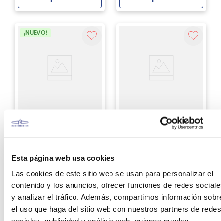
Agregar
Agregar
¡NUEVO!
Zildjian
Zildjian
Platillo Crash Zildjian
Pack Platillos Planet Z
K0703 K Sweet de 17
ZP4PK 14"16"20"
pulgadas
Esta página web usa cookies
S/
1449
.
00
S/
1429
.
00
Las cookies de este sitio web se usan para personalizar el
contenido y los anuncios, ofrecer funciones de redes sociale
Ver producto
Ver producto
y analizar el tráfico. Además, compartimos información sobr
el uso que haga del sitio web con nuestros partners de redes
Agregar
Agregar
sociales, publicidad y análisis web, quienes pueden