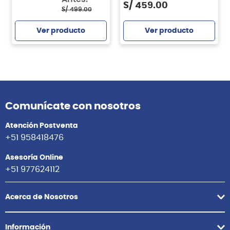
S/
459.00
S/
499.00
Ver producto
Ver producto
Comunícate con nosotros
Atención Postventa
+51 958418476
Asesoría Online
+51 977624112
Acerca de Nosotros
Información