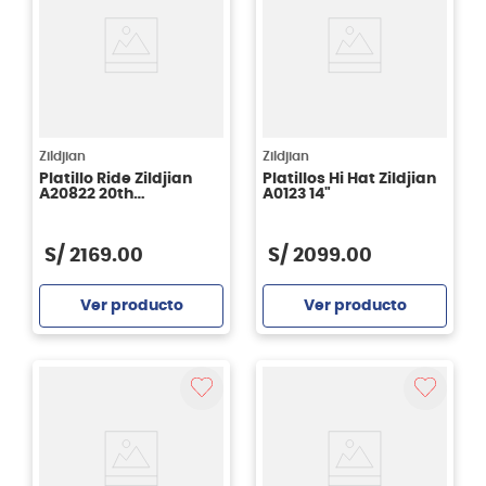
Zildjian
Zildjian
Platillo Ride Zildjian
Platillos Hi Hat Zildjian
A20822 20th
A0123 14"
anniversary de 21
pulgadas
S/
2169
.
00
S/
2099
.
00
Ver producto
Ver producto
Agregar
Agregar