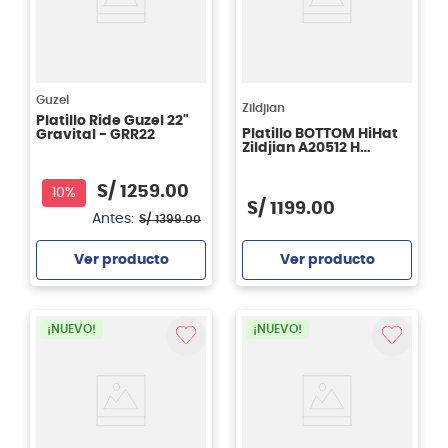
Guzel
Zildjian
Platillo Ride Guzel 22"
Platillo BOTTOM HiHat
Gravital - GRR22
Zildjian A20512 H
Brilliant de 14 pulgadas
S/
1259
.
00
10%
S/
1199
.
00
Antes:
S/
1399
.
00
Ver producto
Ver producto
Agregar
Agregar
¡NUEVO!
¡NUEVO!