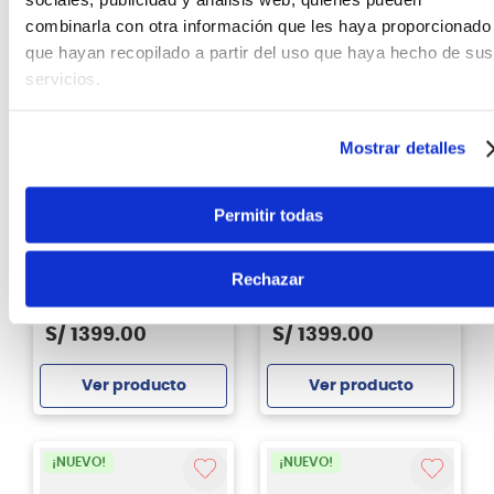
combinarla con otra información que les haya proporcionado
que hayan recopilado a partir del uso que haya hecho de sus
servicios.
Mostrar detalles
¡Último Stock!
¡Último Stock!
Permitir todas
Zildjian
Zildjian
Platillo Crash Zildjian
Platillo Zildjian A
Z40113 16" Z Custom
Custom Projection
Rechazar
Crash A20583 17
pulgadas
S/
1399
.
00
S/
1399
.
00
Ver producto
Ver producto
Agregar
Agregar
¡NUEVO!
¡NUEVO!