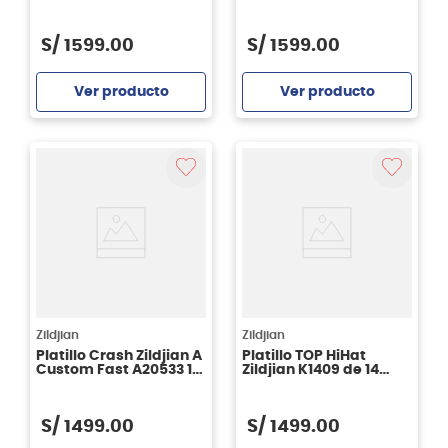
pulgadas
S/
1599
.
00
S/
1599
.
00
Ver producto
Ver producto
Agregar
Agregar
Zildjian
Zildjian
Platillo Crash Zildjian A
Platillo TOP HiHat
Custom Fast A20533 17
Zildjian K1409 de 14
pulgadas
pulgadas Special Dry
S/
1499
.
00
S/
1499
.
00