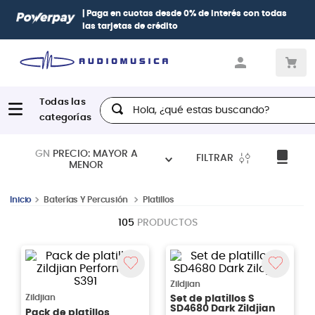
| Paga en cuotas
desde 0% de interés
con todas
las tarjetas de crédito
Hola, ¿qué estas buscando?
GN
PRECIO: MAYOR A
FILTRAR
MENOR
Baterías Y Percusión
Platillos
105
PRODUCTOS
Zildjian
Zildjian
Set de platillos S
SD4680 Dark Zildjian
Pack de platillos