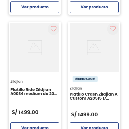
Ver producto
Ver producto
Agregar
Agregar
¡Último Stock!
Zildjian
Zildjian
Platillo Ride Zildjian
A0034 medium de 20
Platillo Crash Zildjian A
pulgadas
Custom A20515 17
pulgadas
S/
1499
.
00
S/
1499
.
00
Ver producto
Ver producto