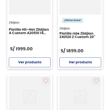
¡Último Stock!
Zildjian
Zildjian
Platillo Hit-Hat Zildjian
A Custom A20510 14
Platillo ride Zildjian
pulgadas
Z40120 Z Custom 20''
S/
1999
.
00
S/
1899
.
00
Ver producto
Ver producto
Agregar
Agregar