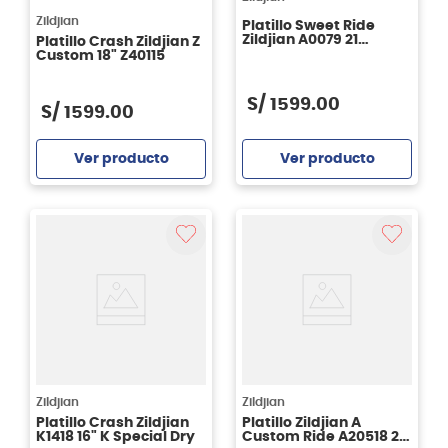
Zildjian
Platillo Sweet Ride
Zildjian A0079 21
Platillo Crash Zildjian Z
pulgadas
Custom 18" Z40115
S/
1599
.
00
S/
1599
.
00
Ver producto
Ver producto
Agregar
Agregar
Zildjian
Zildjian
Platillo Crash Zildjian
Platillo Zildjian A
K1418 16" K Special Dry
Custom Ride A20518 20