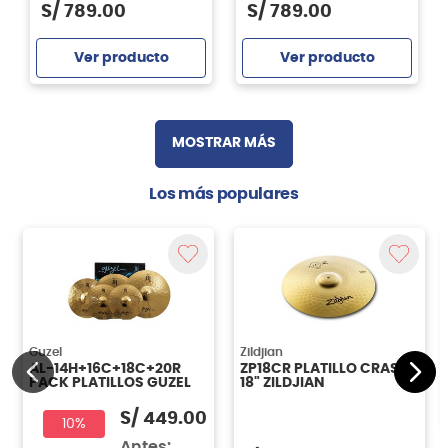
S/
789
.
00
S/
789
.
00
Ver producto
Ver producto
Agregar
Agregar
MOSTRAR MÁS
Los más populares
Guzel
Zildjian
AL-14H+16C+18C+20R
ZP18CR PLATILLO CRASH
PACK PLATILLOS GUZEL
18" ZILDJIAN
S/
449.00
10%
Antes: