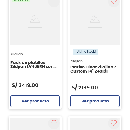
¡Último Stock!
Zildjian
Zildjian
Pack de platillos
Zildjian LV468RH con
Platillo Hihat Zildjian Z
parches Remo Silent
Custom 14" Z40101
Strokes
S/
2419
.
00
S/
2199
.
00
Ver producto
Ver producto
Agregar
Agregar