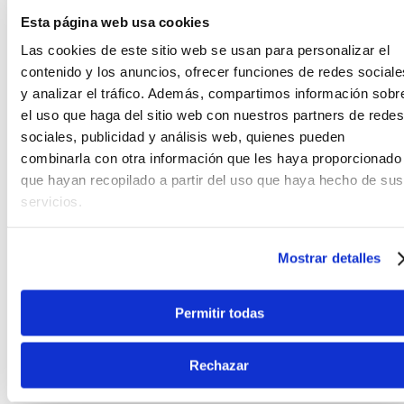
Teléfono
WhatsApp
Esta página web usa cookies
+51 977 624 112
+51 977 624 112
Las cookies de este sitio web se usan para personalizar el
contenido y los anuncios, ofrecer funciones de redes sociale
y analizar el tráfico. Además, compartimos información sobr
el uso que haga del sitio web con nuestros partners de redes
sociales, publicidad y análisis web, quienes pueden
combinarla con otra información que les haya proporcionado
CARACTERÍSTICAS DEL PRODUCTO
que hayan recopilado a partir del uso que haya hecho de sus
servicios.
Atril de micrófono Hercules, de calidad profesional.
Innovadores elementos de diseño convierten a este
atril en uno de los mejores del mercado. Adaptador
Mostrar detalles
para micrófono de instalación instantánea. Sistema
boom de ajuste y manipulación instantánea.
Permitir todas
FICHA TÉCNICA Y DIMENSIONES
Rechazar
Marca