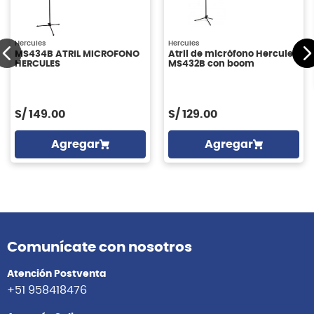
Hercules
Hercules
MS434B ATRIL MICROFONO
Atril de micrófono Hercules
HERCULES
MS432B con boom
S/
149.00
S/
129.00
Agregar
Agregar
Comunícate con nosotros
Atención Postventa
+51 958418476