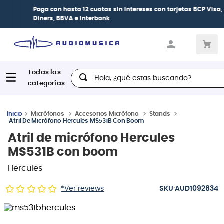
Paga con
hasta 12 cuotas sin intereses
con tarjetas
BCP Visa,
Diners, BBVA e Interbank
Hola, ¿qué estas buscando?
Micrófonos
Accesorios Micrófono
Stands
Atril De Micrófono Hercules MS531B Con Boom
Atril de micrófono Hercules
MS531B con boom
Hercules
:
*Ver reviews
AUD1092834