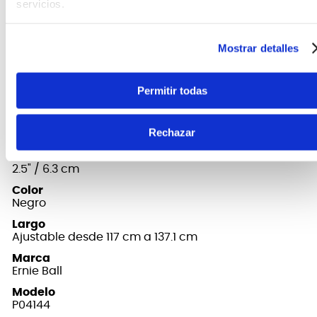
servicios.
ancho de 2.5" y es ultra duradero, flexible y
acolchado, lo que permite varias horas de tiempo
de tocar sin molestias. Longitud ajustable 46" - 54".
Mostrar detalles
Permitir todas
FICHA TÉCNICA Y DIMENSIONES
Material
Rechazar
Neopreno acolchado
Ancho
2.5" / 6.3 cm
Color
Negro
Largo
Ajustable desde 117 cm a 137.1 cm
Marca
Ernie Ball
Modelo
P04144