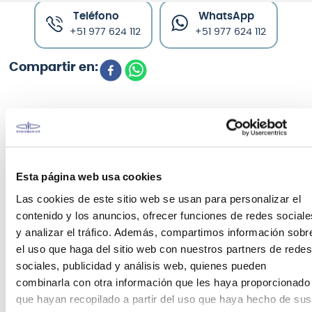
Teléfono
WhatsApp
+51 977 624 112
+51 977 624 112
CARACTERÍSTICAS DEL PRODUCTO
Esta página web usa cookies
La correa
Padded Neoprene Ernie Ball
es parte de
Las cookies de este sitio web se usan para personalizar el
la serie Comfort Collection, que agrega un mayor
nivel de comodidad que la mayoría de las correas
contenido y los anuncios, ofrecer funciones de redes sociale
estándar disponibles actualmente. Excelente para
y analizar el tráfico. Además, compartimos información sobr
redistribuir el peso del instrumento y
el uso que haga del sitio web con nuestros partners de redes
particularmente adecuado para aquellos con
sociales, publicidad y análisis web, quienes pueden
dolencias existentes, dolores o dolor crónico.
combinarla con otra información que les haya proporcionado
que hayan recopilado a partir del uso que haya hecho de sus
El material de la correa de neopreno ofrece un