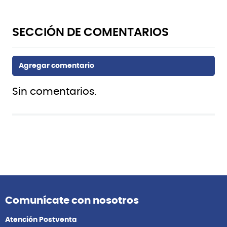
Sin comentarios.
También te puede interesar
Ibanez
Ernie Ball
GSF50 BR CORREA GUITARRA
P04142 RED ROSE JACQUARD
IBANEZ
CORREA GUITARRA ERNIE
BALL