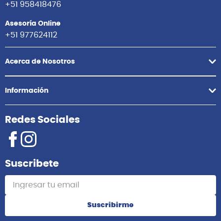
S/
29.00
S/
99.00
Agregar
Agregar
Comunícate con nosotros
Atención Postventa
+51 958418476
Asesoría Online
+51 977624112
Acerca de Nosotros