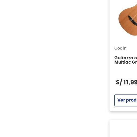
Godin
Guitarra 
Multiac G
S/
11
,
9
Ver prod