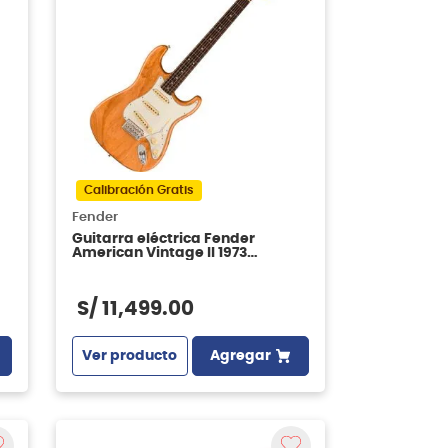
Calibración Gratis
Fender
Guitarra eléctrica Fender
American Vintage II 1973
Stratocaster - Aged Natural
S/
11
,
499
.
00
Ver producto
Agregar