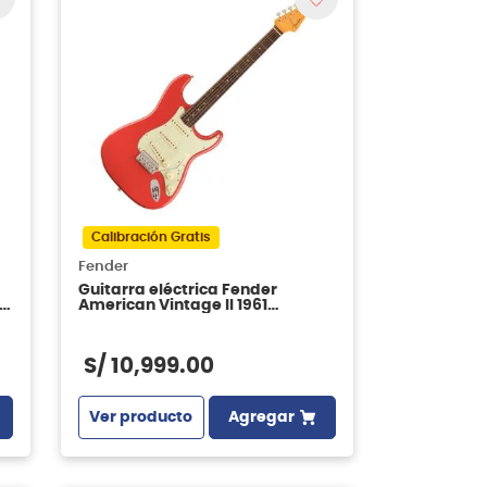
Calibración Gratis
Fender
Guitarra eléctrica Fender
American Vintage II 1961
Stratocaster® - Fiesta Red
S/
10
,
999
.
00
Ver producto
Agregar