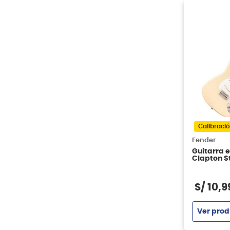
Calibració
Fender
Guitarra e
Clapton S
White
S/
10
,
9
Ver prod