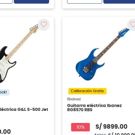
Calibración Gratis
ock!
Ibanez
Guitarra eléctrica Ibanez
léctrica G&L S-500 Jet
RG8570 RBS
S/
9899
.
00
10%
9
.
00