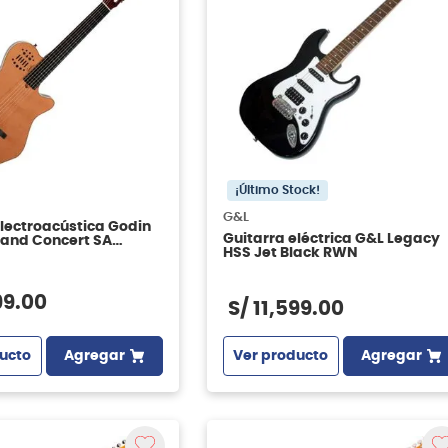
¡Último Stock!
G&L
electroacústica Godin
Guitarra eléctrica G&L Legacy
rand Concert SA
HSS Jet Black RWN
G
99
.
00
S/
11
,
599
.
00
ucto
Agregar
Ver producto
Agregar