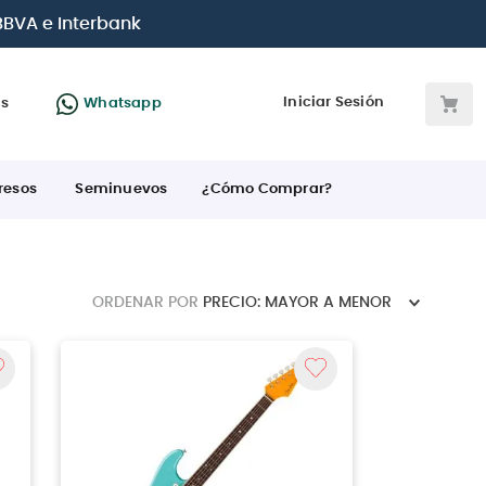
| Paga en cuotas
desde 0% de interés
co
Iniciar Sesión
as
Whatsapp
resos
Seminuevos
¿Cómo Comprar?
ORDENAR POR
PRECIO: MAYOR A MENOR