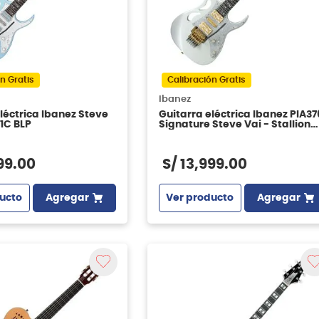
n Gratis
Calibración Gratis
Ibanez
léctrica Ibanez Steve
Guitarra eléctrica Ibanez PIA37
1C BLP
Signature Steve Vai - Stallion
White
99
.
00
S/
13
,
999
.
00
ucto
Agregar
Ver producto
Agregar