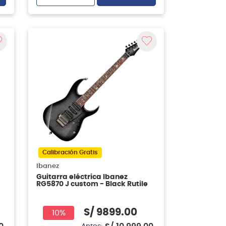
Calibración Gratis
Ibanez
Guitarra eléctrica Ibanez
RG5870 J custom - Black Rutile
S/
9899
.
00
10%