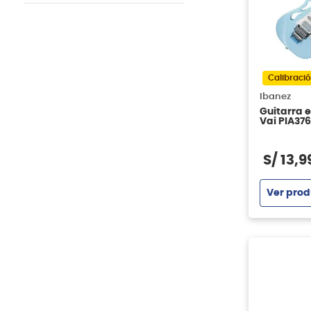
Guitarras Acústicas
PRS
Fundas y Cases
Freeman
Amplificadores
Perri's Leathers
Packs
Boss
Vizcaya
Calibració
Squier
Ibanez
Guitarra e
Vai PIA376
S/
13
,
9
Ver prod