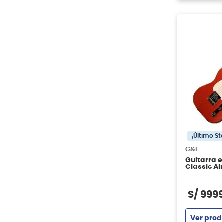
¡Último St
G&L
Guitarra e
Classic A
S/
999
Ver prod