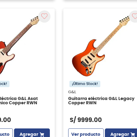
ock!
¡Último Stock!
G&L
léctrica G&L Asat
Guitarra eléctrica G&L Legacy
lnico Copper RWN
Copper RWN
9
.
00
S/
9999
.
00
ucto
Agregar
Ver producto
Agregar