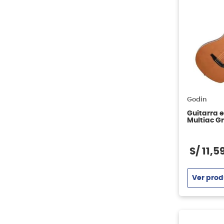
Godin
Guitarra 
Multiac G
Natural H
S/
11
,
5
Ver prod