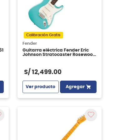
Calibración Gratis
Fender
61
Guitarra eléctrica Fender Eric
Johnson Stratocaster Rosewood
- Tropical Turquoise
S/
12
,
499
.
00
Ver producto
Agregar