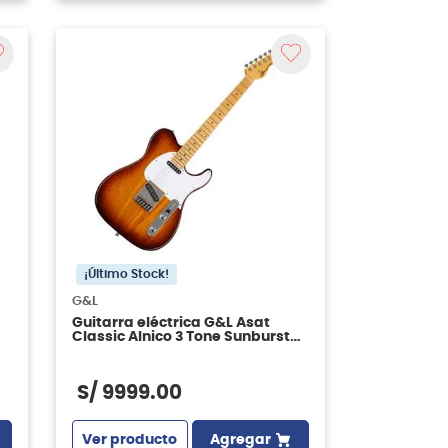
¡Último Stock!
G&L
Guitarra eléctrica G&L Asat
Classic Alnico 3 Tone Sunburst
RWN
S/
9999
.
00
Ver producto
Agregar