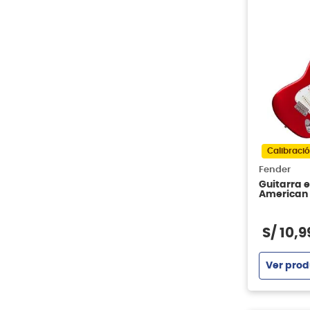
Calibració
Fender
Guitarra e
American V
Stratocas
S/
10
,
9
Ver prod