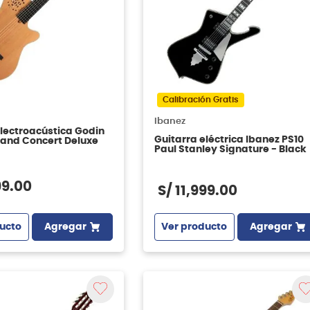
Calibración Gratis
Ibanez
electroacústica Godin
Guitarra eléctrica Ibanez PS10
rand Concert Deluxe
Paul Stanley Signature - Black
99
.
00
S/
11
,
999
.
00
ucto
Agregar
Ver producto
Agregar