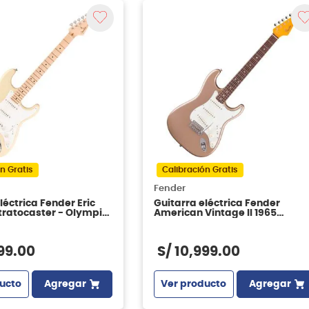
n Gratis
Calibración Gratis
Fender
léctrica Fender Eric
Guitarra eléctrica Fender
tratocaster - Olympic
American Vintage II 1965
Stratocaster - Shoreline Gold
99
.
00
S/
10
,
999
.
00
ucto
Agregar
Ver producto
Agregar