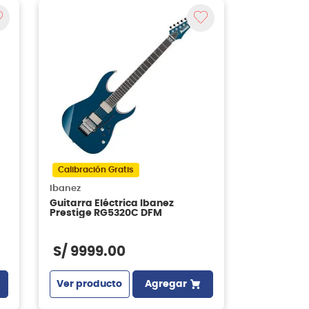
Calibración Gratis
Ibanez
Guitarra Eléctrica Ibanez
Prestige RG5320C DFM
S/
9999
.
00
Ver producto
Agregar