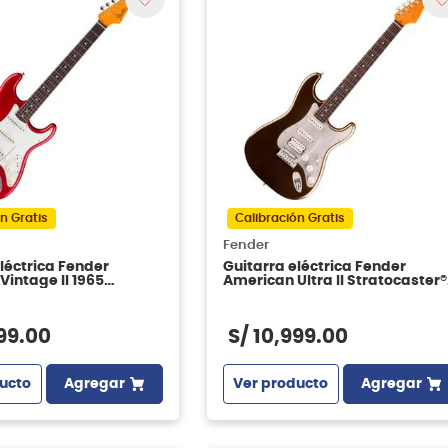
n Gratis
Calibración Gratis
Fender
léctrica Fender
Guitarra eléctrica Fender
intage II 1965
American Ultra II Stratocaster®
ter - Candy Apple Red
HSS - Texas Tea
99
.
00
S/
10
,
999
.
00
ucto
Agregar
Ver producto
Agregar