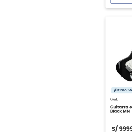
¡Último St
G&L
Guitarra e
Black MN
S/
999