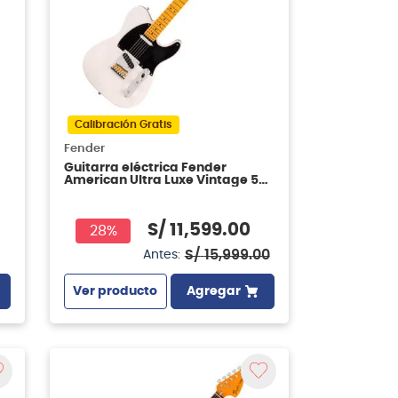
Calibración Gratis
Fender
Guitarra eléctrica Fender
American Ultra Luxe Vintage 50s
Telecaster - White Blonde
S/
11
,
599
.
00
28%
S/
15
,
999
.
00
Antes:
Ver producto
Agregar