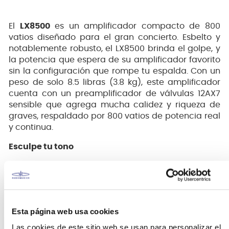
El
LX8500
es un amplificador compacto de 800
vatios diseñado para el gran concierto. Esbelto y
notablemente robusto, el LX8500 brinda el golpe, y
la potencia que espera de su amplificador favorito
sin la configuración que rompe tu espalda. Con un
peso de solo 8.5 libras (3.8 kg), este amplificador
cuenta con un preamplificador de válvulas 12AX7
sensible que agrega mucha calidez y riqueza de
graves, respaldado por 800 vatios de potencia real
y continua.
Esculpe tu tono
La sección de ecualizador de pila de tonos está
diseñada para capturar el carácter del bajo tan
pronto como lo conectes. Equipado con perillas
tradicionales de agudos y bajos, así como una
Esta página web usa cookies
perilla de frecuencia de filtro de medios
seleccionable por interruptor de pedal y perilla de
Las cookies de este sitio web se usan para personalizar el