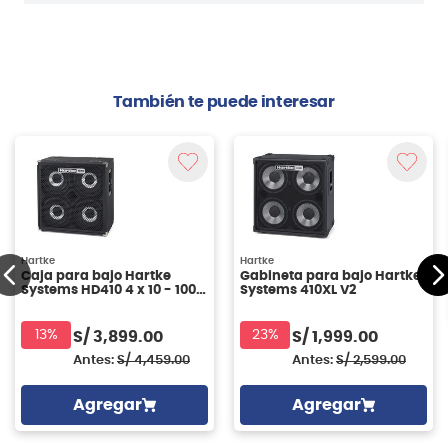
También te puede interesar
Hartke
Hartke
Caja para bajo Hartke
Gabineta para bajo Hartke
Systems HD410 4 x 10 - 1000
Systems 410XL V2
watts
13%
23%
S/
3,899.00
S/
1,999.00
Antes:
S/
4,459.00
Antes:
S/
2,599.00
Agregar
Agregar