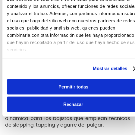
forma que establece la profundidad del filtro. El
contenido y los anuncios, ofrecer funciones de redes sociale
botón Brite se puede seleccionar para realzar las
y analizar el tráfico. Además, compartimos información sobr
frecuencias altas, resaltando el extremo superior de
el uso que haga del sitio web con nuestros partners de redes
los graves y resaltando los matices armónicos
sociales, publicidad y análisis web, quienes pueden
naturales.
combinarla con otra información que les haya proporcionado
Control tonal
que hayan recopilado a partir del uso que haya hecho de sus
servicios.
El LX8500 proporciona efectos integrados
esenciales diseñados para mejorar su
interpretación y agregar opciones adicionales a su
Mostrar detalles
arsenal tonal. Se puede usar un nuevo control Drive
integrado para agregar un toque de arena o
estrangularlo para un tono fuzz auténtico y se
Permitir todas
puede seleccionar mediante un interruptor de pie.
Se puede usar una perilla de compresor variable
Rechazar
para suavizar los transitorios, agregar fuerza y
presencia a su ataque, así como para equilibrar la
dinámica para los bajistas que emplean técnicas
de slapping, tapping y agarre del pulgar.