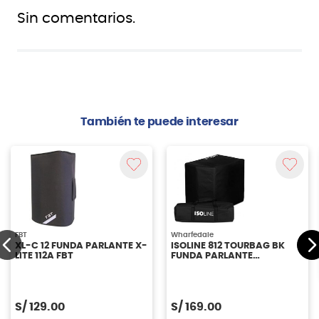
Sin comentarios.
También te puede interesar
FBT
Wharfedale
XL-C 12 FUNDA PARLANTE X-
ISOLINE 812 TOURBAG BK
LITE 112A FBT
FUNDA PARLANTE
WHARFEDALE
S/
129.00
S/
169.00