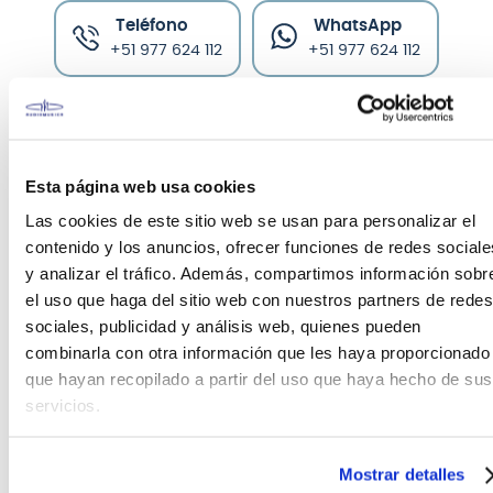
Teléfono
WhatsApp
+51 977 624 112
+51 977 624 112
Esta página web usa cookies
Las cookies de este sitio web se usan para personalizar el
CARACTERÍSTICAS DEL PRODUCTO
contenido y los anuncios, ofrecer funciones de redes sociale
y analizar el tráfico. Además, compartimos información sobr
MS-F 210 Barra de soporte para serie Muse 210
el uso que haga del sitio web con nuestros partners de redes
sociales, publicidad y análisis web, quienes pueden
Los modelos Muse cuentan con un sistema de
combinarla con otra información que les haya proporcionado
suspensión integrado en la estructura. El único
que hayan recopilado a partir del uso que haya hecho de sus
elemento a agregar para configurar como line
servicios.
array es el flybar o soporte MS F210; la barra de
suspensión también se puede usar en una
configuración de apilamiento como soporte en el
Mostrar detalles
suelo de los satélites sobre el subwoofer o como