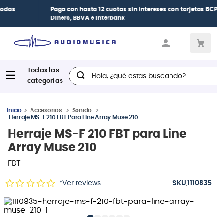
Paga con
hasta 12 cuotas sin intereses
con tarjetas
BCP Visa,
Diners, BBVA e Interbank
Hola, ¿qué estas buscando?
Accesorios
Sonido
Herraje MS-F 210 FBT Para Line Array Muse 210
Herraje MS-F 210 FBT para Line
Array Muse 210
FBT
:
*Ver reviews
1110835