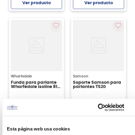
Ver producto
Ver producto
Agregar
Agregar
Wharfedale
Samson
Funda para parlante
Soporte Samson para
Wharfedale isoline 812
parlantes TS20
Tourbag color negra
S/
169
.
00
S/
169
.
00
Ver producto
Ver producto
Esta página web usa cookies
Agregar
Agregar