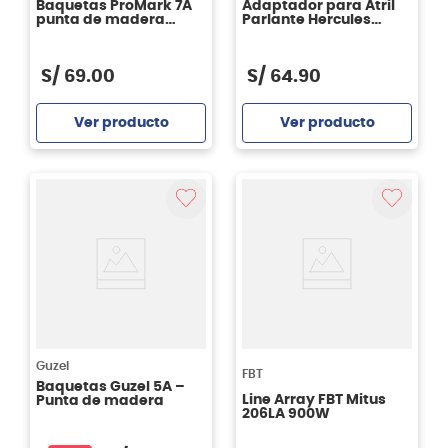
Baquetas ProMark 7A
Adaptador para Atril
punta de madera
Parlante Hercules
Rebound Active Grip
SS100B
R7AAG
S/
69
.
00
S/
64
.
90
Ver producto
Ver producto
Agregar
Agregar
Guzel
FBT
Baquetas Guzel 5A –
Line Array FBT Mitus
Punta de madera
206LA 900W