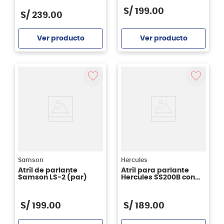
S/
199
.
00
S/
239
.
00
Ver producto
Ver producto
Agregar
Agregar
Samson
Hercules
Atril de parlante
Atril para parlante
Samson LS-2 (par)
Hercules SS200B con
adaptador integrado
(Unidad)
S/
199
.
00
S/
189
.
00