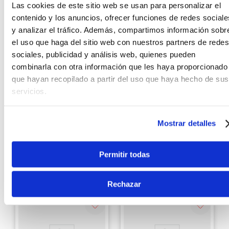
Las cookies de este sitio web se usan para personalizar el
contenido y los anuncios, ofrecer funciones de redes sociale
y analizar el tráfico. Además, compartimos información sobr
el uso que haga del sitio web con nuestros partners de redes
sociales, publicidad y análisis web, quienes pueden
combinarla con otra información que les haya proporcionado
que hayan recopilado a partir del uso que haya hecho de sus
servicios.
Samson
FBT
Atril para parlante
Soporte De Pared Para
Samson LS40
X-Pro 15 FBT XP-UH 15
Mostrar detalles
S/
159
.
00
S/
159
.
00
Permitir todas
Ver producto
Ver producto
Rechazar
Agregar
Agregar