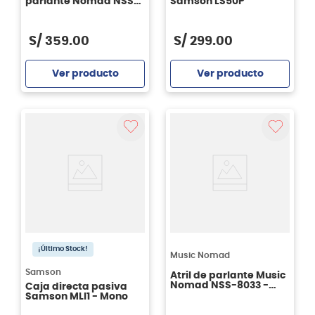
parlante Nomad NSS-
Samson LS50P
8033PK con bolso
S/
359
.
00
S/
299
.
00
Ver producto
Ver producto
Agregar
Agregar
¡Último Stock!
Music Nomad
Samson
Atril de parlante Music
Nomad NSS-8033 -
Caja directa pasiva
color negro
Samson MLI1 - Mono