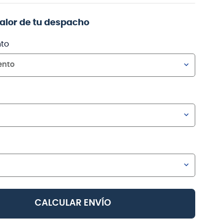
valor de tu despacho
to
ento
CALCULAR ENVÍO