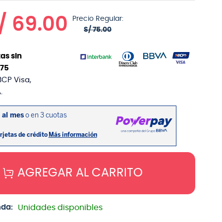
/
69
.
00
Precio Regular:
S/
75
.
00
as sin
75
BCP Visa,
.
AGREGAR AL CARRITO
nda:
Unidades disponibles