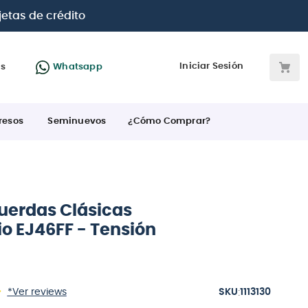
 BBVA e Interbank
Iniciar Sesión
as
Whatsapp
resos
Seminuevos
¿Cómo Comprar?
cuerdas Clásicas
io EJ46FF - Tensión
:
*Ver reviews
1113130