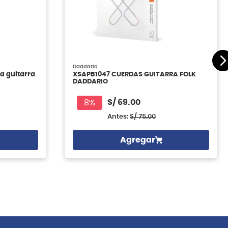
Daddario
a guitarra
XSAPB1047 CUERDAS GUITARRA FOLK
DADDARIO
S/
69.00
8%
Antes:
S/
75.00
Agregar