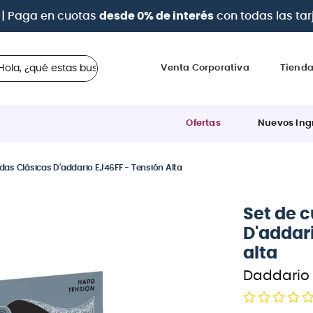
a 12 cuotas sin intereses
con tarjetas
BCP Visa, Diners,
 ¿qué estas buscando?
Venta Corporativa
Tiend
Ofertas
Nuevos Ing
das Clásicas D'addario EJ46FF - Tensión Alta
Set de 
D'addar
alta
Daddario