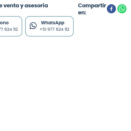
e venta y asesoría
fono
WhatsApp
7 624 112
+51 977 624 112