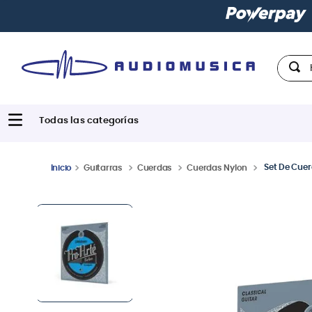
Paga con
hast
Hola,
Set De Cuer
Guitarras
Cuerdas
Cuerdas Nylon