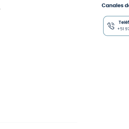
Canales d
o
Telé
+51 97