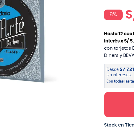
S
8%
Hasta
12
cuot
interés x
S/
5
.
con tarjetas 
Diners y BBVA
Stock en Tie