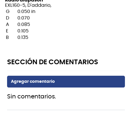
Radio diapasón
EXL160-5, D'addario,
G
0.050 in
D
0.070
A
0.085
E
0.105
B
0.135
Sin comentarios.