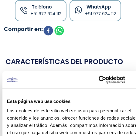
Teléfono
WhatsApp
+51 977 624 112
+51 977 624 112
CARACTERÍSTICAS DEL PRODUCTO
50-135
Cuerdas para bajo de 5 cuerdas de escala
media larga
Esta página web usa cookies
EXL160-5
Las cookies de este sitio web se usan para personalizar el
XL Nickel es el estándar de la industria en cuerdas
contenido y los anuncios, ofrecer funciones de redes sociale
para bajos eléctricos. Con sus fundamentos claros,
y analizar el tráfico. Además, compartimos información sobr
sus bajos ajustados y su construcción confiable
el uso que haga del sitio web con nuestros partners de redes