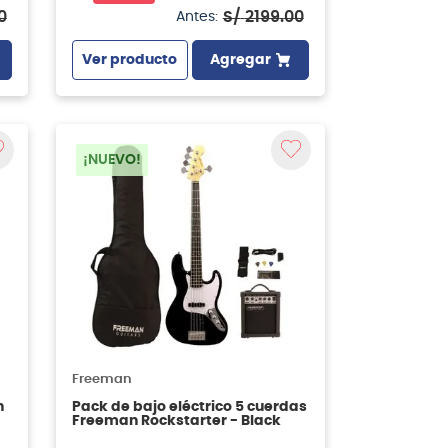
0
S/
2199
.
00
Antes:
Ver producto
Agregar
¡NUEVO!
Freeman
n
Pack de bajo eléctrico 5 cuerdas
Freeman Rockstarter - Black