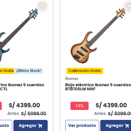
n Gratis
¡Último Stock!
Calibración Gratis
Ibanez
rico Ibanez 5 cuerdas
Bajo eléctrico Ibanez 5 cuerdas
 CTL
BTB705LM NNF
S/
4399
.
00
S/
4399
.
00
14%
S/
5099
.
00
S/
5099
.
0
Antes:
Antes:
ucto
Agregar
Ver producto
Agregar