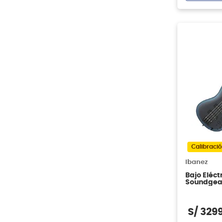
Calibració
Ibanez
Bajo Eléct
Soundgea
Midnight 
S/
329