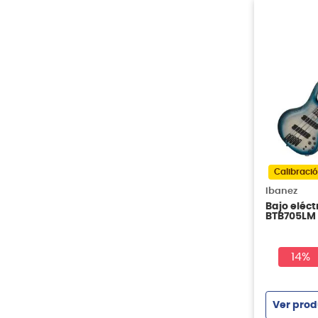
Calibració
Ibanez
Bajo eléct
BTB705LM
14%
Ver prod