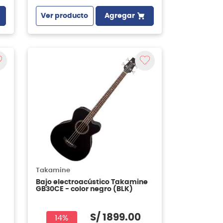
Ver producto
Agregar
Takamine
Bajo electroacústico Takamine
GB30CE - color negro (BLK)
S/
1899
.
00
14%