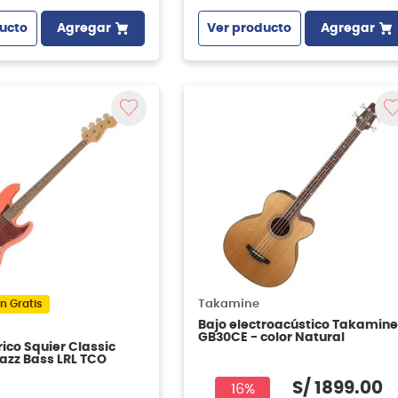
ucto
Agregar
Ver producto
Agregar
n Gratis
Takamine
Bajo electroacústico Takamine
GB30CE - color Natural
rico Squier Classic
Jazz Bass LRL TCO
S/
1899
.
00
16%