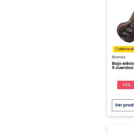
Calibració
Ibanez
Bajo eléc
5 cuerdas
14%
Ver prod