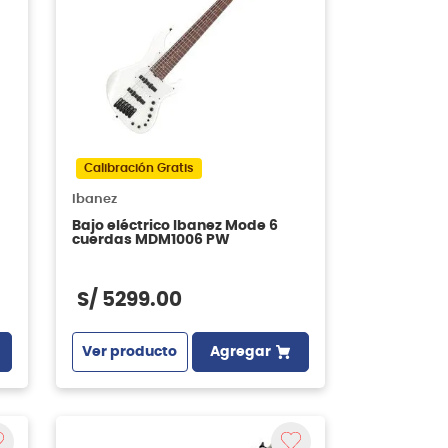
Calibración Gratis
Ibanez
Bajo eléctrico Ibanez Mode 6
cuerdas MDM1006 PW
S/
5299
.
00
Ver producto
Agregar