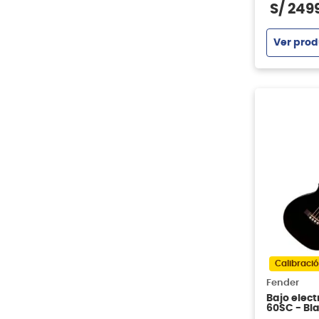
S/
249
Ver prod
Calibració
Fender
Bajo elec
60SC - Bl