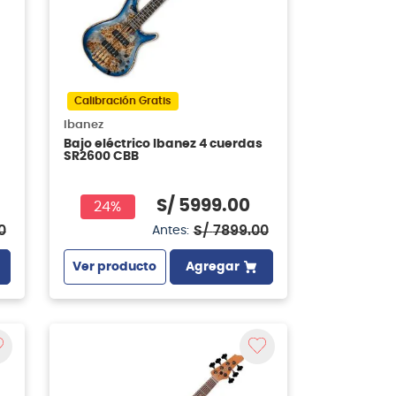
Calibración Gratis
Ibanez
Bajo eléctrico Ibanez 4 cuerdas
SR2600 CBB
S/
5999
.
00
24%
0
S/
7899
.
00
Antes:
Ver producto
Agregar