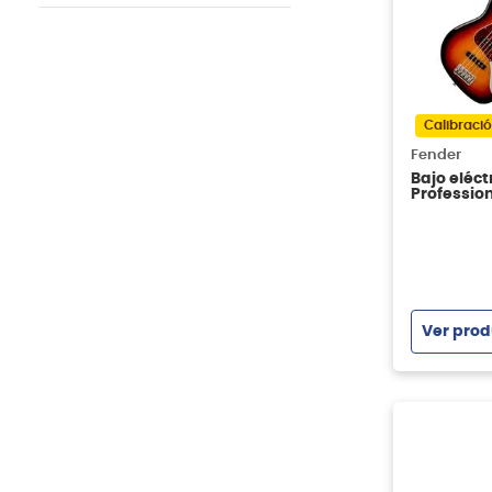
Rockbag
Fender
Squier
LTD
G&L
Calibració
Daddario
Fender
Bajo eléc
Profession
Palorosa 
Ver prod