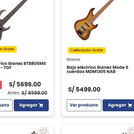
n Gratis
Calibración Gratis
Ibanez
trico Ibanez BTB805MS
Bajo eléctrico Ibanez Mode 5
 - TGF
cuerdas MDM1305 NAB
S/
5699
.
00
S/
5499
.
00
S/
6599
.
00
Antes:
Ver producto
Agregar
ucto
Agregar