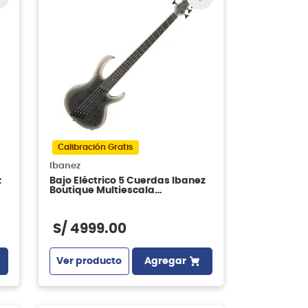
Calibración Gratis
Ibanez
z
Bajo Eléctrico 5 Cuerdas Ibanez
Boutique Multiescala
BTB605MS-SOM Solar Eclipse
Matte
S/
4999
.
00
Ver producto
Agregar