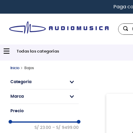
Paga con
hast
Hola,
Bajos
Categoría
Bajos Eléctricos
Marca
Cuerdas para Bajo
Fundas y Cases para
Ibanez
Precio
Bajo
Freeman
Accesorios
Warwick
S/ 23.00
–
S/ 9499.00
Bajos Electroacústicos
Ernie Ball