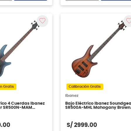
n Gratis
Calibración Gratis
Ibanez
rico 4 Cuerdas Ibanez
Bajo Eléctrico Ibanez Soundge
r SR500N-MAM
SR500A-MHL Mahogany Brown
Arctic Ocean Matte
Burst Low Gloss
9
.
00
S/
2999
.
00