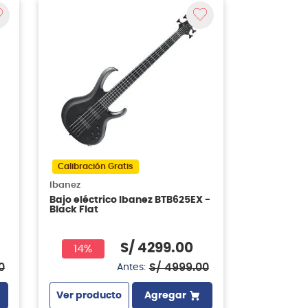
Calibración Gratis
Ibanez
Bajo eléctrico Ibanez BTB625EX -
Black Flat
S/
4299
.
00
14%
0
S/
4999
.
00
Antes:
Ver producto
Agregar