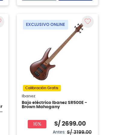
EXCLUSIVO ONLINE
Calibración Gratis
Ibanez
Bajo eléctrico Ibanez SR500E -
ar
Brown Mahogany
S/
2699
.
00
16%
S/
3199
.
00
Antes: