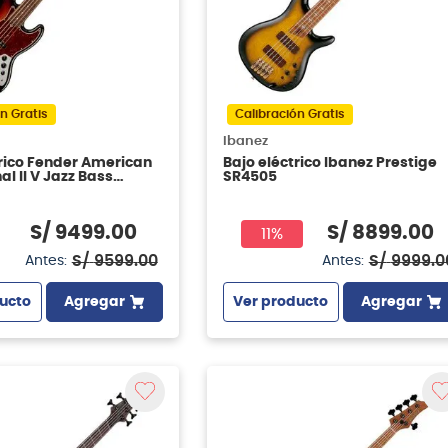
n Gratis
Calibración Gratis
Ibanez
trico Fender American
Bajo eléctrico Ibanez Prestige
al II V Jazz Bass
SR4505
- 3-Color Sunburst
S/
9499
.
00
S/
8899
.
00
11%
S/
9599
.
00
S/
9999
.
0
Antes:
Antes:
ucto
Agregar
Ver producto
Agregar