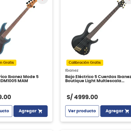
n Gratis
Calibración Gratis
Ibanez
rico Ibanez Mode 5
Bajo Eléctrico 5 Cuerdas Ibane
MDM1005 MAM
Boutique Light Multiescala
BTB605LM-BKF Black Flat
9
.
00
S/
4999
.
00
ucto
Agregar
Ver producto
Agregar