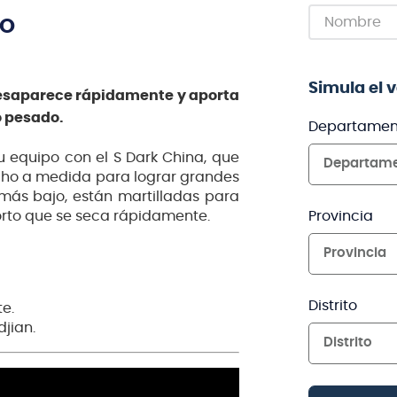
TO
Simula el 
desaparece rápidamente y aporta
o pesado.
Departamen
 equipo con el S Dark China, que
Departam
echo a medida para lograr grandes
o más bajo, están martilladas para
Provincia
orto que se seca rápidamente.
Provincia
Distrito
e.
jian.
Distrito