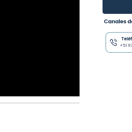
Canales d
Telé
+51 97