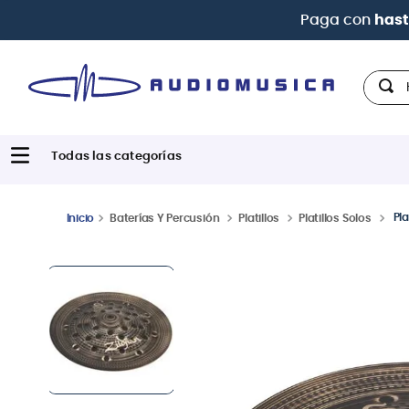
Paga con
hast
Hola,
Pla
Baterías Y Percusión
Platillos
Platillos Solos