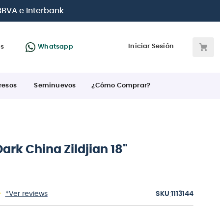
 BBVA e Interbank
Iniciar Sesión
as
Whatsapp
resos
Seminuevos
¿Cómo Comprar?
 Dark China Zildjian 18"
:
*Ver reviews
1113144