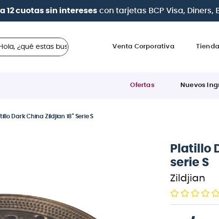
a 12 cuotas sin intereses
con tarjetas
BCP Visa, Diners,
 ¿qué estas buscando?
Venta Corporativa
Tiend
Ofertas
Nuevos Ing
tillo Dark China Zildjian 18" Serie S
Platillo
serie S
Zildjian