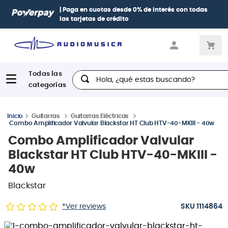
| Paga en cuotas
desde 0% de interés
con todas
las tarjetas de crédito
Hola, ¿qué estas buscando?
Guitarras
Guitarras Eléctricas
Combo Amplificador Valvular Blackstar HT Club HTV-40-MKIII - 40w
Combo Amplificador Valvular
Blackstar HT Club HTV-40-MKIII -
40w
Blackstar
:
*Ver reviews
1114864