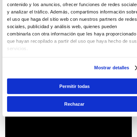
contenido y los anuncios, ofrecer funciones de redes sociale
y analizar el tráfico. Además, compartimos información sobr
El realismo de un gabinete microfoneado llega a tu
el uso que haga del sitio web con nuestros partners de redes
flujo de trabajo digital sin necesidad de interfaces
sociales, publicidad y análisis web, quienes pueden
externas costosas. Mediante su salida USB-C y el
combinarla con otra información que les haya proporcionado
software CabRig basado en DSP, tienes acceso a
cientos de combinaciones de micrófonos, salas y
que hayan recopilado a partir del uso que haya hecho de sus
altavoces con latencia cero. Esto permite capturar
servicios.
el tono orgánico de las válvulas ECC83
directamente en tu DAW o enviar una señal
profesional por la salida XLR balanceada hacia la
Mostrar detalles
consola de sala, garantizando un sonido
consistente en cada presentación.
Permitir todas
Rechazar