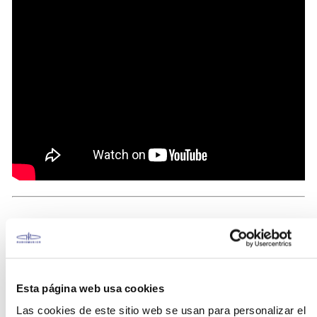
Grabación de última generación con
Esta página web usa cookies
tecnología CabRig.
Las cookies de este sitio web se usan para personalizar el