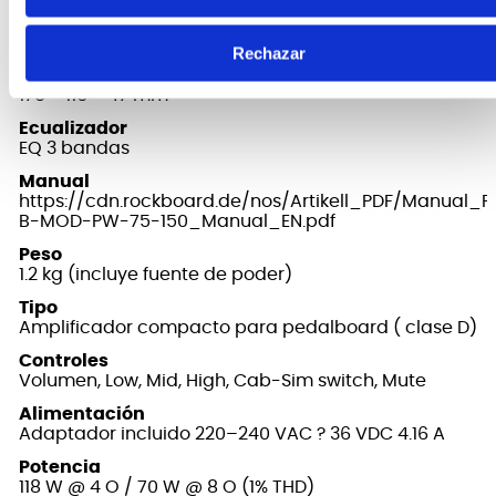
Conexión
Montaje para pedalboards con ranura MOD;
conexiones frontales y traseras según diseño
Rechazar
Dimensiones
175 × 116 × 47 mm
Ecualizador
EQ 3 bandas
Manual
https://cdn.rockboard.de/nos/Artikell_PDF/Ma
B-MOD-PW-75-150_Manual_EN.pdf
Peso
1.2 kg (incluye fuente de poder)
Tipo
Amplificador compacto para pedalboard ( clase D)
Controles
Volumen, Low, Mid, High, Cab-Sim switch, Mute
Alimentación
Adaptador incluido 220–240 VAC ? 36 VDC 4.16 A
Potencia
118 W @ 4 O / 70 W @ 8 O (1% THD)