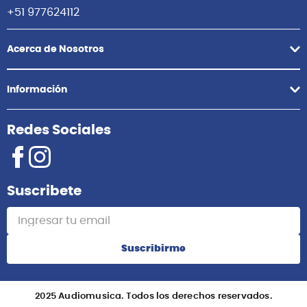
Comunícate con nosotros
Atención Postventa
+51 958418476
Asesoría Online
+51 977624112
Acerca de Nosotros
Información
Redes Sociales
Suscribete