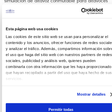
simulación de altavoz conmutable para altavoces
de rango completo y función de silencio. Se pueden
montar directamente en la ranura MOD (disponible
en todas las pedaleras RockBoard® excepto la serie
DUO) o en pedaleras de otros fabricantes, lo que
Esta página web usa cookies
permite una integración compacta en cualquier
sistema.
Las cookies de este sitio web se usan para personalizar el
contenido y los anuncios, ofrecer funciones de redes sociale
Su diseño compacto y ligero, su potente sonido y su
y analizar el tráfico. Además, compartimos información sobr
funcionamiento silencioso convierten a los
el uso que haga del sitio web con nuestros partners de redes
RockBoard® PowerMOD en una opción asequible y
fiable para pedaleras, ideal para principiantes,
sociales, publicidad y análisis web, quienes pueden
músicos exigentes y profesionales experimentados.
combinarla con otra información que les haya proporcionado
que hayan recopilado a partir del uso que haya hecho de sus
servicios.
FICHA TÉCNICA Y DIMENSIONES
Mostrar detalles
Case
Compatible con pedalboards RockBoard y de
terceros
Permitir todas