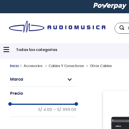
| Paga en cuotas
desde 0% de inter
Hola,
Accesorios
Cables Y Conectores
Otros Cables
Marca
Roland
Precio
Rockcable
Klotz
S/ 4.00
–
S/ 999.00
Rockboard
Reloop
Ernie Ball