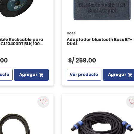
Boss
cable Rockcable para
Adaptador bluetooth Boss BT-
RCL10400D7 BLK 100
DUAL
olor negro (BK)
00
S/
259
.
00
ucto
Agregar
Ver producto
Agregar