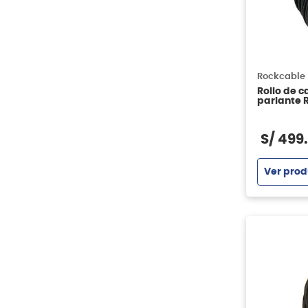
Rockcable
Rollo de 
parlante 
metros - c
S/
499
.
Ver prod