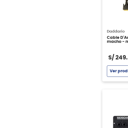
Daddario
Cable D'A
macho - 
S/
249
.
Ver prod