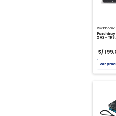
Rockboard
Patchbay
2 V2 - TRS
S/
199
.
Ver prod