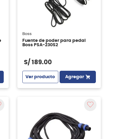
Boss
e
Fuente de poder para pedal
Boss PSA-230S2
S/
189
.
00
Ver producto
Agregar