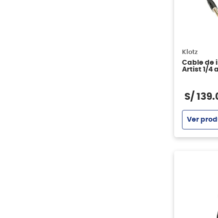
Klotz
Cable de 
Artist 1/4 
PROK045
S/
139
.
Ver prod