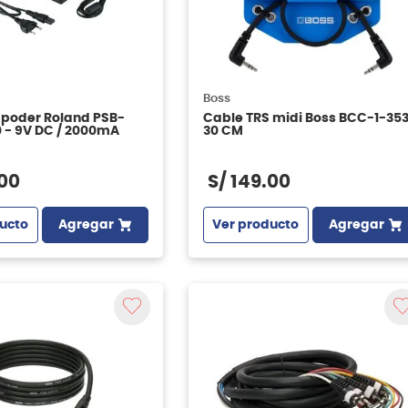
Boss
 poder Roland PSB-
Cable TRS midi Boss BCC-1-35
 - 9V DC / 2000mA
30 CM
00
S/
149
.
00
ucto
Agregar
Ver producto
Agregar