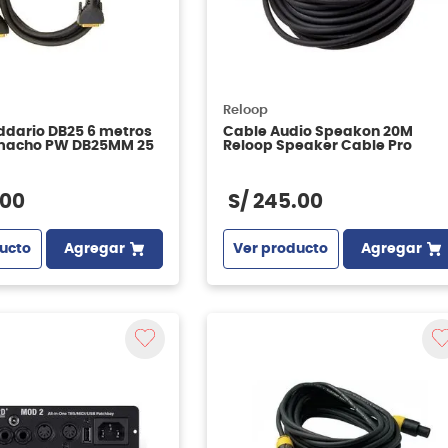
Reloop
ddario DB25 6 metros
Cable Audio Speakon 20M
macho PW DB25MM 25
Reloop Speaker Cable Pro
00
S/
245
.
00
ucto
Agregar
Ver producto
Agregar