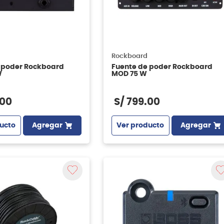
Rockboard
 poder Rockboard
Fuente de poder Rockboard
W
MOD 75 W
00
S/
799
.
00
ucto
Agregar
Ver producto
Agregar