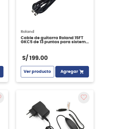
Roland
Cable de guitarra Roland 15FT
GKC5 de 13 puntas para sistema
GK - 4.5 metros
S/
199
.
00
Ver producto
Agregar