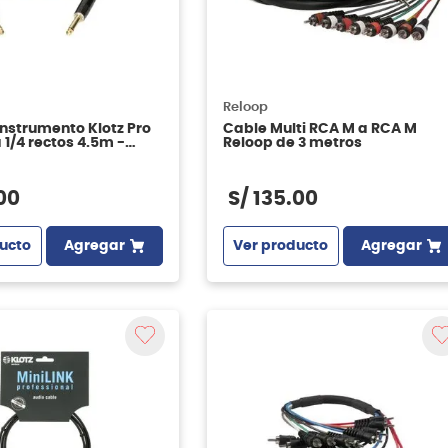
Reloop
instrumento Klotz Pro
Cable Multi RCA M a RCA M
a 1/4 rectos 4.5m -
Reloop de 3 metros
PP
00
S/
135
.
00
ucto
Agregar
Ver producto
Agregar