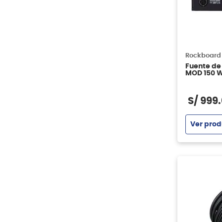
Boss
Daddario
Aurax
Rockpower
Rockboard
Fuente de
MOD 150 
S/
999
.
Ver prod