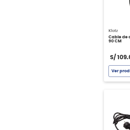
Klotz
Cable de 
90 CM
S/
109
.
Ver prod