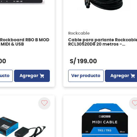
Rockcable
 Rockboard RBO B MOD
Cable para parlante Rockcabl
, MIDI & USB
RCL30520D8 20 metros -
conector speakon-speakon
00
S/
199
.
00
ucto
Agregar
Ver producto
Agregar