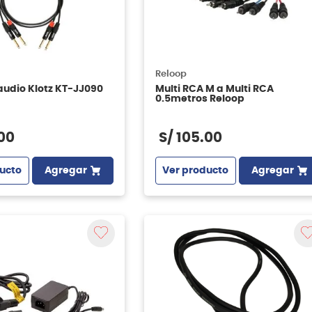
Reloop
audio Klotz KT-JJ090
Multi RCA M a Multi RCA
0.5metros Reloop
00
S/
105
.
00
ucto
Agregar
Ver producto
Agregar