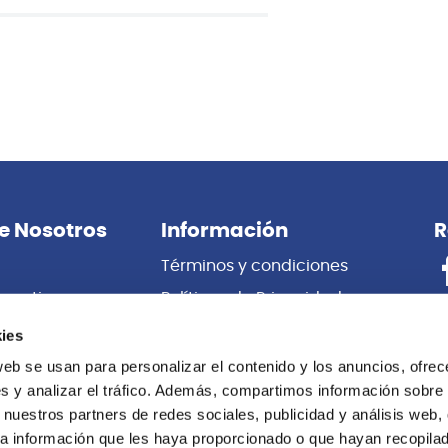
e Nosotros
Información
R
Términos y condiciones
porativas
Políticas de Privacidad
es
Certificado de Garantía
ies
 Nosotros
Cambios y Devoluciones
web se usan para personalizar el contenido y los anuncios, ofrec
s y analizar el tráfico. Además, compartimos información sobre 
Centro de información
 nuestros partners de redes sociales, publicidad y análisis web,
Libro de
a información que les haya proporcionado o que hayan recopilado
Reclamaciones