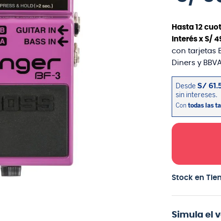
Hasta
12
cuot
interés x
S/
4
con tarjetas 
Diners y BBVA
Stock en Tie
Simula el 