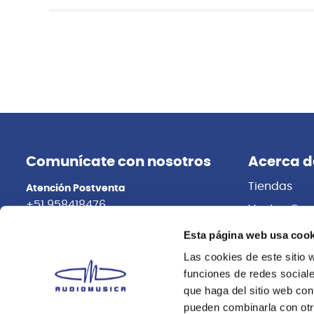
Comunícate con nosotros
Acerca d
Tiendas
Atención Postventa
+51 958418476
Ventas Cor
Distribuidor
Asesoría Online
Esta página web usa cook
+51 977624112
Trabaja con
Las cookies de este sitio 
funciones de redes sociale
que haga del sitio web con
pueden combinarla con otr