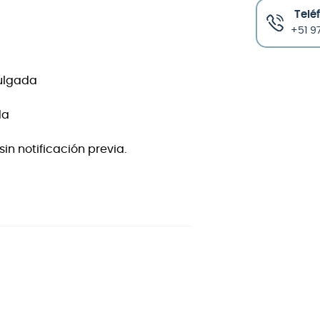
Telé
+51 97
pulgada
da
in notificación previa.