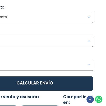
to
ento
CALCULAR ENVÍO
e venta y asesoría