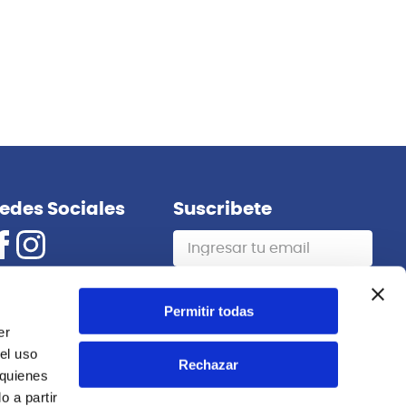
edes Sociales
Suscribete
Suscribirme
Permitir todas
er
el uso
Rechazar
 quienes
 a partir