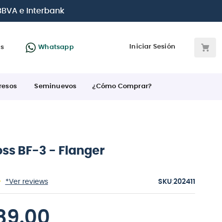
| Paga en cuotas
desde 0% de interés
co
Iniciar Sesión
as
Whatsapp
resos
Seminuevos
¿Cómo Comprar?
ss BF-3 - Flanger
:
*Ver reviews
202411
89
.
00