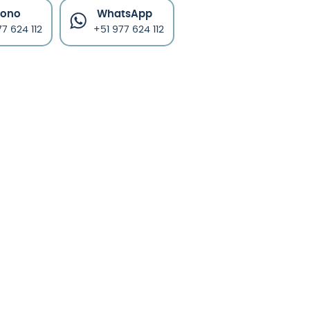
fono
WhatsApp
7 624 112
+51 977 624 112