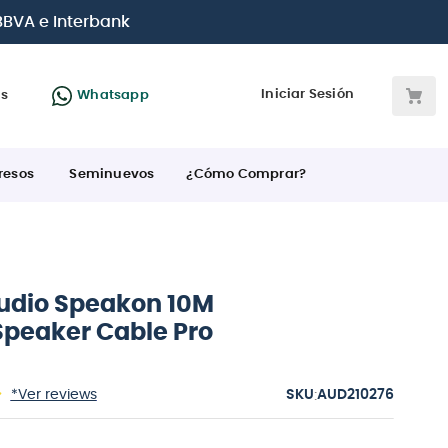
s tarjetas de crédito
Iniciar Sesión
as
Whatsapp
resos
Seminuevos
¿Cómo Comprar?
udio Speakon 10M
Speaker Cable Pro
:
*Ver reviews
AUD210276