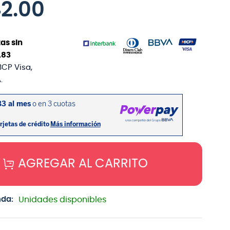
42
.
00
as sin
.
83
BCP Visa,
.
AGREGAR AL CARRITO
nda:
Unidades disponibles