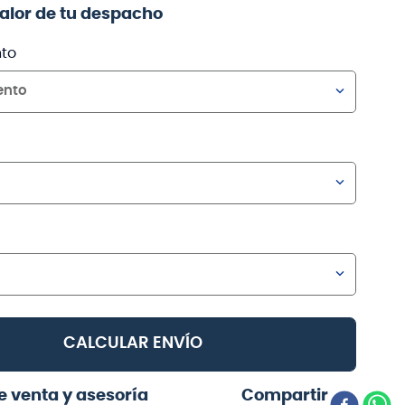
valor de tu despacho
to
ento
CALCULAR ENVÍO
e venta y asesoría