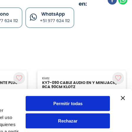
fono
WhatsApp
7 624 112
+51 977 624 112
Permitir todas
er
el uso
Rechazar
 quienes
 a partir