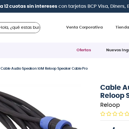
| Paga en cuotas
desde 0% de interés
con todas la
 ¿qué estas buscando?
Venta Corporativa
Tiend
Ofertas
Nuevos Ing
Cable Audio Speakon 10M Reloop Speaker Cable Pro
Cable A
Reloop 
Reloop