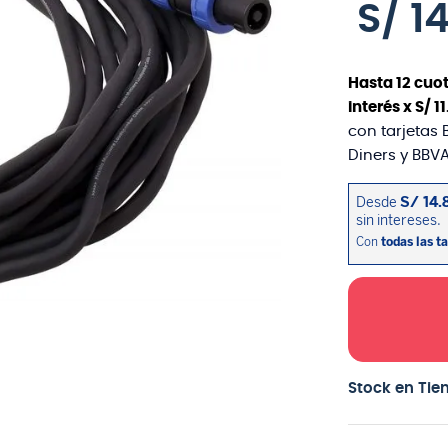
S/
1
Hasta
12
cuot
interés x
S/
11
con tarjetas 
Diners y BBVA
Stock en Tie