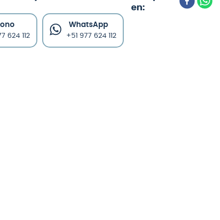
fono
WhatsApp
7 624 112
+51 977 624 112