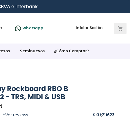
 BBVA e Interbank
Iniciar Sesión
as
Whatsapp
resos
Seminuevos
¿Cómo Comprar?
y Rockboard RBO B
 - TRS, MIDI & USB
d
:
*Ver reviews
211623