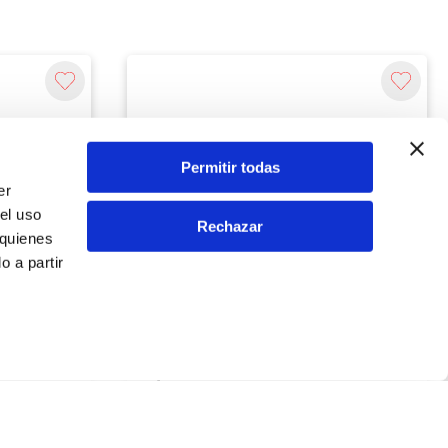
Permitir todas
er
el uso
Rechazar
 quienes
 a partir
Rockboard
DER PEDAL
RBO POWER BLOCK EU FUENTE PODER
PEDAL ROCKBOARD
S/
259.00
Agregar