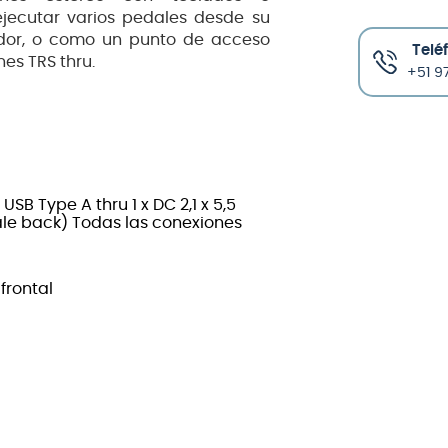
ejecutar varios pedales desde su
ador, o como un punto de acceso
Telé
es TRS thru.
+51 97
 USB Type A thru 1 x DC 2,1 x 5,5
male back) Todas las conexiones
frontal