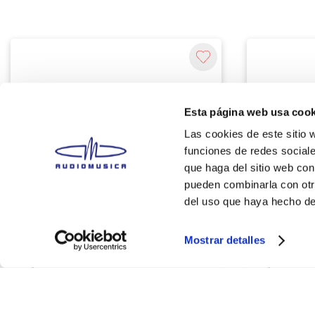
Esta página web usa cook
Las cookies de este sitio 
funciones de redes sociale
que haga del sitio web con
pueden combinarla con otr
del uso que haya hecho de
Rockboard
Rockboard
RBO POW BLO ISO 16 FUENTE PODER
RBO B MOD 
PEDAL P/ 16 PEDALES ROCKBOARD
ROCKBOAR
Mostrar detalles
S/
599.00
S/
999.00
Agregar