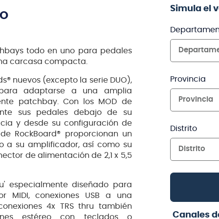
Simula el 
TO
Departamen
Departam
hbays todo en uno para pedales
una carcasa compacta.
Provincia
ds® nuevos (excepto la serie DUO),
 para adaptarse a una amplia
Provincia
ente patchbay. Con los MOD de
nte sus pedales debajo de su
acia y desde su configuración de
Distrito
 de RockBoard® proporcionan un
o a su amplificador, así como su
Distrito
nector de alimentación de 2,1 x 5,5
u'
especialmente diseñado para
por MIDI, conexiones USB a una
conexiones 4x TRS thru también
Canales d
ones estéreo con teclados o