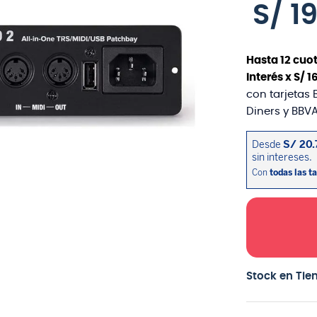
S/
1
Hasta
12
cuot
interés x
S/
1
con tarjetas 
Diners y BBVA
Stock en Tie