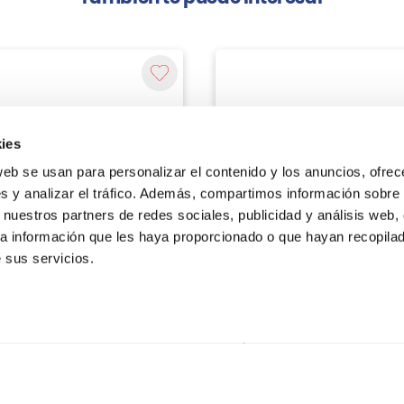
ies
web se usan para personalizar el contenido y los anuncios, ofrec
s y analizar el tráfico. Además, compartimos información sobre 
 nuestros partners de redes sociales, publicidad y análisis web,
a información que les haya proporcionado o que hayan recopilado
 sus servicios.
Rockboard
PW 150 FUENTE PODER PEDAL
RBO B MOD PW 75 FUENTE PO
D
ROCKBOARD
S/
799.00
Agregar
Agregar