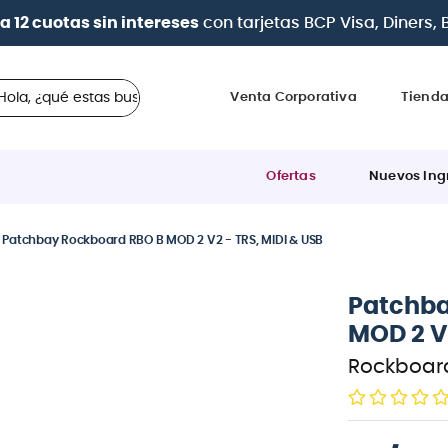
a 12 cuotas sin intereses
con tarjetas
BCP Visa, Diners,
 ¿qué estas buscando?
Venta Corporativa
Tiend
Ofertas
Nuevos Ing
Patchbay Rockboard RBO B MOD 2 V2 - TRS, MIDI & USB
Patchba
MOD 2 V2
Rockboar