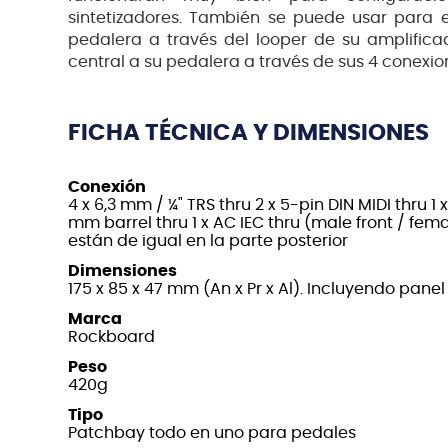
sintetizadores. También se puede usar para 
pedalera a través del looper de su amplific
central a su pedalera a través de sus 4 conexion
FICHA TÉCNICA Y DIMENSIONES
Conexión
4 x 6,3 mm / ¼" TRS thru 2 x 5-pin DIN MIDI thru 1 x
mm barrel thru 1 x AC IEC thru (male front / fe
están de igual en la parte posterior
Dimensiones
175 x 85 x 47 mm (An x Pr x Al). Incluyendo panel 
Marca
Rockboard
Peso
420g
Tipo
Patchbay todo en uno para pedales