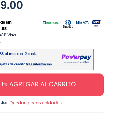
99
.
00
as sin
6
.
58
BCP Visa,
.
AGREGAR AL CARRITO
nda:
Quedan pocas unidades