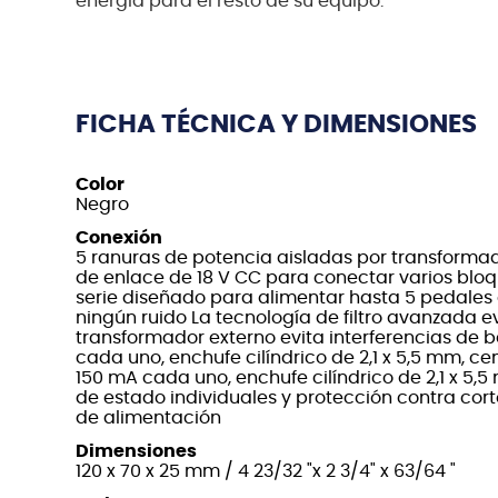
energía para el resto de su equipo.
FICHA TÉCNICA Y DIMENSIONES
Color
Negro
Conexión
5 ranuras de potencia aisladas por transformad
de enlace de 18 V CC para conectar varios blo
serie diseñado para alimentar hasta 5 pedales
ningún ruido La tecnología de filtro avanzada ev
transformador externo evita interferencias de b
cada uno, enchufe cilíndrico de 2,1 x 5,5 mm, cen
150 mA cada uno, enchufe cilíndrico de 2,1 x 5,5
de estado individuales y protección contra cort
de alimentación
Dimensiones
120 x 70 x 25 mm / 4 23/32 "x 2 3/4" x 63/64 "