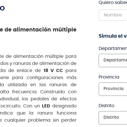
Quiero sabe
TO
e de alimentación múltiple
Simula el 
Departamen
te de alimentación múltiple para
Departam
ados y ranuras de alimentación de
lida de enlace de
18 V CC
para
Provincia
rie para configuraciones más
da utilizada en las ranuras de
Provincia
alta frecuencia. Construido con
dividual, los pedales de efectos
Distrito
ocircuito. Con un
LED
designado
ndica que la ranura funciona
Distrito
e cualquier problema sin perder