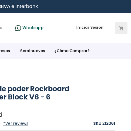
e crédito
Iniciar Sesión
as
Whatsapp
resos
Seminuevos
¿Cómo Comprar?
de poder Rockboard
r Block V6 - 6
d
:
*Ver reviews
212061