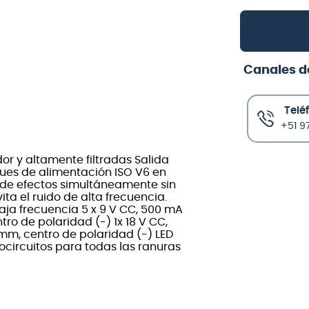
Canales d
Telé
+51 97
or y altamente filtradas Salida
ques de alimentación ISO V6 en
 de efectos simultáneamente sin
ita el ruido de alta frecuencia.
aja frecuencia 5 x 9 V CC, 500 mA
tro de polaridad (-) 1x 18 V CC,
 mm, centro de polaridad (-) LED
ocircuitos para todas las ranuras