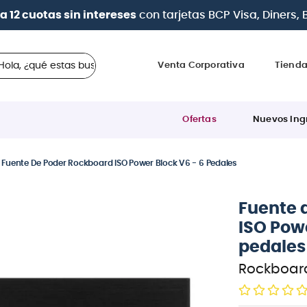
 en cuotas
desde 0% de interés
con todas las tarjetas d
 ¿qué estas buscando?
Venta Corporativa
Tiend
Ofertas
Nuevos Ing
Fuente De Poder Rockboard ISO Power Block V6 - 6 Pedales
Fuente 
ISO Powe
pedales
Rockboar