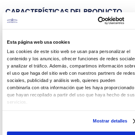
CARACTERÍSTICAS DEL PRODUCTO
Kit de batería Rhythm Mate RM52KH4
Esta página web usa cookies
Realmente no encontrarás una oportunidad tan
Las cookies de este sitio web se usan para personalizar el
conveniente como el kit de batería de 5 piezas
contenido y los anuncios, ofrecer funciones de redes sociale
Rhythm Mate de TAMA todos los días. Aquí tenemos
y analizar el tráfico. Además, compartimos información sobr
un kit de 5 piezas de aspecto absolutamente
el uso que haga del sitio web con nuestros partners de redes
clásico con un full shell set de álamo ligero y
sociales, publicidad y análisis web, quienes pueden
expresivo de TAMA. Aún más genial, este kit súper
combinarla con otra información que les haya proporcionado
económico viene completo con todo lo que ve aquí,
que hayan recopilado a partir del uso que haya hecho de sus
incluido el hardware de la batería y los soportes.
servicios.
Soporte para tom OMNISPHERE
Mostrar detalles
Con su sólida estabilidad, el sistema Omniball de
TAMA ha sido aclamado por bateristas