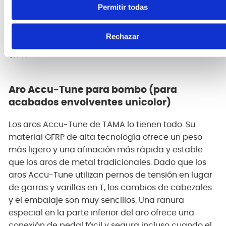
profesionales durante más de treinta años.
Permitir todas
Con el soporte de tom doble del sistema Omniball
MTH50 de Rhythm Mate, puede lograr casi
Rechazar
cualquier ángulo simplemente aflojando un perno
en T.
Aro Accu-Tune para bombo (para
acabados envolventes unicolor)
Los aros Accu-Tune de TAMA lo tienen todo. Su
material GFRP de alta tecnología ofrece un peso
más ligero y una afinación más rápida y estable
que los aros de metal tradicionales. Dado que los
aros Accu-Tune utilizan pernos de tensión en lugar
de garras y varillas en T, los cambios de cabezales
y el embalaje son muy sencillos. Una ranura
especial en la parte inferior del aro ofrece una
conexión de pedal fácil y segura incluso cuando el