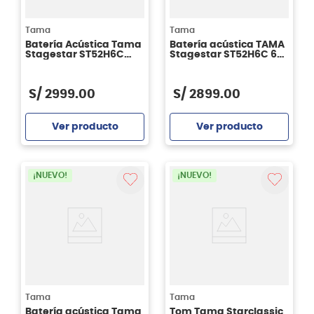
Tama
Tama
Batería Acústica Tama
Batería acústica TAMA
Stagestar ST52H6C
Stagestar ST52H6C 6
CDS - Candy Red
piezas - SEM
Sparkle
S/
2999
.
00
S/
2899
.
00
Ver producto
Ver producto
Agregar
Agregar
¡NUEVO!
¡NUEVO!
Tama
Tama
Batería acústica Tama
Tom Tama Starclassic