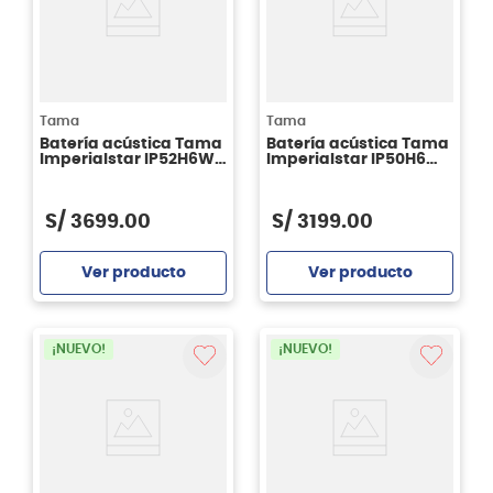
Tama
Tama
Batería acústica Tama
Batería acústica Tama
Imperialstar IP52H6W -
Imperialstar IP50H6W
Burnt Red Mist
- Coffee Teak Wrap
S/
3699
.
00
S/
3199
.
00
Ver producto
Ver producto
Agregar
Agregar
¡NUEVO!
¡NUEVO!