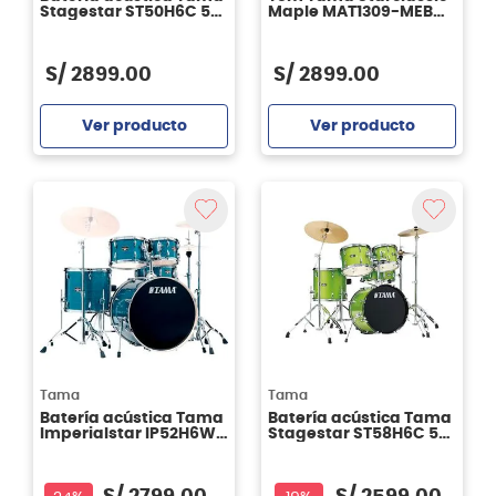
Stagestar ST50H6C 5
Maple MAT1309-MEB
piezas CSS
13x9" - Molten Electric
Blue Burst
S/
2899
.
00
S/
2899
.
00
Ver producto
Ver producto
Agregar
Agregar
Tama
Tama
Batería acústica Tama
Batería acústica Tama
Imperialstar IP52H6W -
Stagestar ST58H6C 5
Hairline Blue
piezas LGS