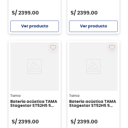
piezas - Candy Red
piezas - Lime Green
Sparkle
Sparkle
S/
2399
.
00
S/
2399
.
00
Ver producto
Ver producto
Agregar
Agregar
Tama
Tama
Batería acústica TAMA
Batería acústica TAMA
Stagestar ST52H5 5
Stagestar ST52H5 5
piezas - CSS
piezas - SCP
S/
2399
.
00
S/
2399
.
00