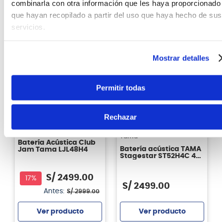
combinarla con otra información que les haya proporcionado
Ver producto
Ver producto
que hayan recopilado a partir del uso que haya hecho de sus
servicios.
Agregar
Agregar
¡NUEVO!
Mostrar detalles
Permitir todas
Rechazar
Tama
Tama
Batería Acústica Club
Batería acústica TAMA
Jam Tama LJL48H4
Stagestar ST52H4C 4
piezas - SCP
S/
2499
.
00
17%
S/
2499
.
00
Antes:
S/
2999
.
00
Ver producto
Ver producto