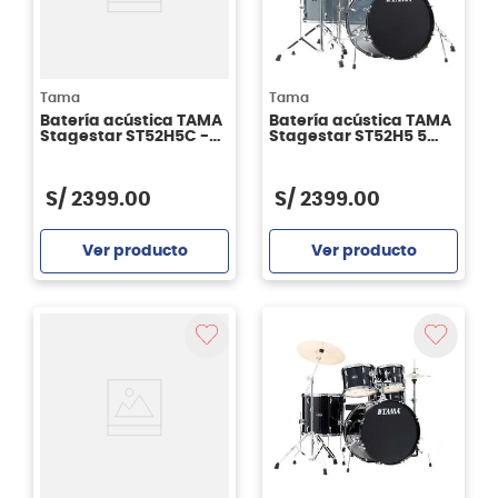
Tama
Tama
Batería acústica TAMA
Batería acústica TAMA
Stagestar ST52H5C -
Stagestar ST52H5 5
Candy Red Sparkle
piezas - Sea Blue Mist
S/
2399
.
00
S/
2399
.
00
Ver producto
Ver producto
Agregar
Agregar