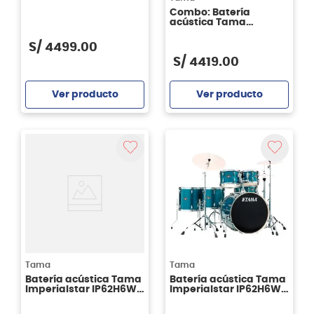
CL52KRS 5 piezas PCLP
Combo: Batería
acústica Tama
LJK48H4 CCM Club
Jam 4 piezas + Pack
S/
4499
.
00
Platillos Planet Z ZP4PK
S/
4419
.
00
14"16"20" + Atril Clásico
para Platillo Tama
HC52F
Ver producto
Ver producto
Agregar
Agregar
Tama
Tama
Batería acústica Tama
Batería acústica Tama
Imperialstar IP62H6W -
Imperialstar IP62H6W -
Hairline Black
Hairline Blue