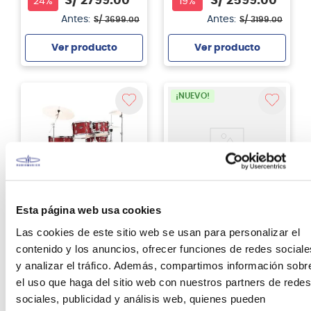
S/
2799
.
00
S/
2599
.
00
24%
19%
Antes:
Antes:
S/
3699
.
00
S/
3199
.
00
Ver producto
Ver producto
Agregar
Agregar
¡NUEVO!
Esta página web usa cookies
Tama
Tama
Las cookies de este sitio web se usan para personalizar el
Batería acústica Tama
Batería acústica Tama
Imperialstar IP58H6W
contenido y los anuncios, ofrecer funciones de redes sociale
Stagestar ST52H5C 5
-Burnt Red Mist
piezas - Black Night
y analizar el tráfico. Además, compartimos información sobr
Sparkle
S/
2599
.
00
el uso que haga del sitio web con nuestros partners de redes
19%
S/
2599
.
00
sociales, publicidad y análisis web, quienes pueden
Antes:
S/
3199
.
00