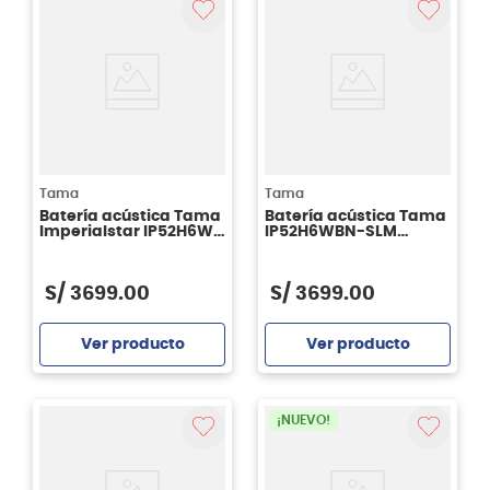
Tama
Tama
Batería acústica Tama
Batería acústica Tama
Imperialstar IP52H6W -
IP52H6WBN-SLM
CTW
Imperialstar 5 piezas -
Sky Blue Mist
S/
3699
.
00
S/
3699
.
00
Ver producto
Ver producto
Agregar
Agregar
¡NUEVO!