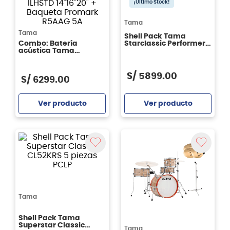
¡Último Stock!
Tama
Tama
Shell Pack Tama
Combo: Batería
Starclassic Performer
acústica Tama
MBS42S 4 piezas -
Imperialstar IP52H6W
Piano Black
+ Pack Platillos Serie I
Standard Zildjian
S/
5899
.
00
S/
6299
.
00
ILHSTD 14"16"20" +
Baqueta Promark
R5AAG 5A
Ver producto
Ver producto
Agregar
Agregar
Tama
Shell Pack Tama
Superstar Classic
Tama