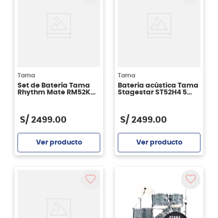
Tama
Tama
Set de Batería Tama
Batería acústica Tama
Rhythm Mate RM52KH4
Stagestar ST52H4 5
- color Red Stream RDS
piezas -Black Night
Sparkle
S/
2499
.
00
S/
2499
.
00
Ver producto
Ver producto
Agregar
Agregar