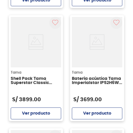
Ver producto
Ver producto
Agregar
Agregar
Tama
Tama
Shell Pack Tama
Batería acústica Tama
Superstar Classic
Imperialstar IP52H6W -
CK52KRS 5 piezas ICA
Hairline Black
S/
3899
.
00
S/
3699
.
00
Ver producto
Ver producto
Agregar
Agregar