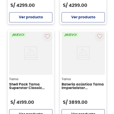
S/
4299
.
00
S/
4299
.
00
Ver producto
Ver producto
Agregar
Agregar
¡NUEVO!
¡NUEVO!
Tama
Tama
Shell Pack Tama
Batería acústica Tama
Superstar Classic
Imperialstar
CL52KRS - Gloss
IP52H6WBN - Blacked
Garnet Lacebark Pine
Out Black Black Nickel
Hardware
S/
4199
.
00
S/
3899
.
00