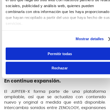
sociales, publicidad y análisis web, quienes pueden
Hardware. Software. Donde sea.
combinarla con otra información que les haya proporcionado
El software, ofrece una interfaz espaciosa para
que hayan recopilado a partir del uso que haya hecho de sus
realizar ediciones minuciosas, integración con tu
servicios.
DAW y la posibilidad de crear en todas partes. Con
ZENOLOGY Pro y las expansiones de modelos
disponibles, puedes diseñar sonidos en software
Mostrar detalles
para usarlos en tu JUPITER-X, y también usar tus
sonidos de hardware favoritos en los proyectos del
Permitir todas
DAW. Este proceso impecable y flexible "”posible
gracias al versátil sistema de síntesis ZEN-Core"” te
garantiza el acceso a tus sonidos en cualquier
Rechazar
momento y lugar.
En continua expansión.
El JUPITER-X forma parte de una plataforma
ampliable, así que se actualiza con contenido
nuevo y original a medida que está disponible.
Intercambia sonidos entre ZENOLOGY, expansiones