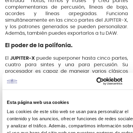
entrada "”notas, ritmos y frases"” y crea partes
complementarias de percusión, líneas de bajo,
acordes y líneas arpegiadas. Funciona
simultáneamente en las cinco partes del JUPITER-X,
y los patrones generados se pueden personalizar.
Además, también puedes exportarlos a tu DAW.
El poder de la polifonía.
El
JUPITER-X
puede superponer hasta cinco partes,
cuatro para sintes y una para percusión. Su
procesador es capaz de manejar varios clásicos
auténticos de Roland, como el JX-8P y el JUPITER-8,
con suficiente polifonía para crear capas gruesas y
complejas partes de acompañamiento. Crea la
división perfecta de bajo y lead con un SH-101 y un
Esta página web usa cookies
JUNO-106, superpón un realista piano RD con
exuberantes cuerdas del JX-8P o ponte faraónico y
Las cookies de este sitio web se usan para personalizar el
apila varios JUPITER-8.
contenido y los anuncios, ofrecer funciones de redes sociale
y analizar el tráfico. Además, compartimos información sobr
el uso que haga del sitio web con nuestros partners de redes