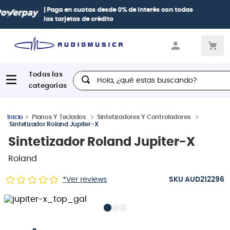
Paga con
hasta 12 cuotas sin intereses
con tarjetas
BCP Visa,
Diners, BBVA e Interbank
Hola, ¿qué estas buscando?
Pianos Y Teclados
Sintetizadores Y Controladores
Sintetizador Roland Jupiter-X
Sintetizador Roland Jupiter-X
Roland
:
*Ver reviews
AUD212296