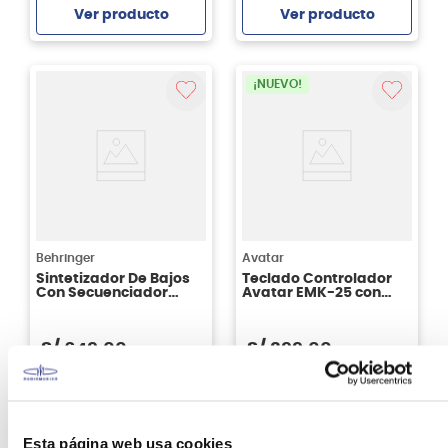
Ver producto
Ver producto
Agregar
Agregar
¡NUEVO!
Behringer
Avatar
Sintetizador De Bajos
Teclado Controlador
Con Secuenciador
Avatar EMK-25 con
Behringer TD-3-SR
Bluetooth
S/
649
.
00
S/
399
.
00
Ver producto
Ver producto
Esta página web usa cookies
Agregar
Agregar