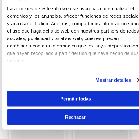
Las cookies de este sitio web se usan para personalizar el
contenido y los anuncios, ofrecer funciones de redes sociale
y analizar el tráfico. Además, compartimos información sobr
el uso que haga del sitio web con nuestros partners de redes
sociales, publicidad y análisis web, quienes pueden
combinarla con otra información que les haya proporcionado
que hayan recopilado a partir del uso que haya hecho de sus
Roland
Roland
servicios.
Teclado Sintetizador
Sintetizador Roland
Roland V-STAGE76
Jupiter-X
Mostrar detalles
S/
17
,
599
.
00
S/
14
,
279
.
00
Permitir todas
Sin Stock Online
Sin Stock Online
Rechazar
EXCLUSIVO ONLINE