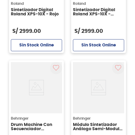
Roland
Roland
Sintetizador Digital
Sintetizador Digital
Roland XPS-10X - Rojo
Roland XPS-10X -
Negro
S/
2999
.
00
S/
2999
.
00
Sin Stock Online
Sin Stock Online
Behringer
Behringer
Drum Machine Con
Módulo Sintetizador
Secuenciador
Análogo Semi-Modular
Behringer LM DRUM
Behringer 2600