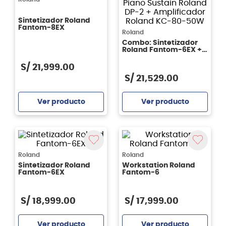
Sintetizador Roland
Fantom-8EX
Roland
Combo: Sintetizador
Roland Fantom-6EX +
Atril Teclado Nomad
NKS-K139 + Pedal
S/
21
,
999
.
00
Piano Sustain Roland
S/
21
,
529
.
00
DP-2 + Amplificador
Roland KC-80-50W
Ver producto
Ver producto
Agregar
Agregar
Roland
Roland
Sintetizador Roland
Workstation Roland
Fantom-6EX
Fantom-6
S/
18
,
999
.
00
S/
17
,
999
.
00
Ver producto
Ver producto