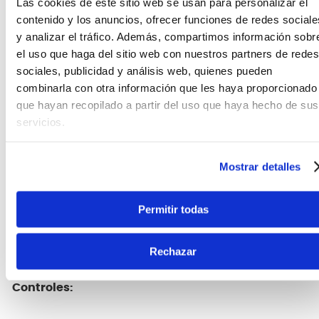
favorables.
Las cookies de este sitio web se usan para personalizar el
contenido y los anuncios, ofrecer funciones de redes sociale
y analizar el tráfico. Además, compartimos información sobr
Puente MR5
el uso que haga del sitio web con nuestros partners de redes
sociales, publicidad y análisis web, quienes pueden
El Mono-Rail V es el puente definitivo para el
aislamiento de cuerdas de bajo. Cada puente está
combinarla con otra información que les haya proporcionado
bloqueado de forma independiente y segura al
que hayan recopilado a partir del uso que haya hecho de sus
cuerpo para una máxima transferencia de
servicios.
vibración sin interferencias.
Mostrar detalles
Interruptor de frecuencia media de 3 vías
El interruptor de frecuencia media de 3 vías permite
Permitir todas
a los músicos cambiar el tono medio entre 250, 450
y 700 Hz.
Rechazar
Controles: