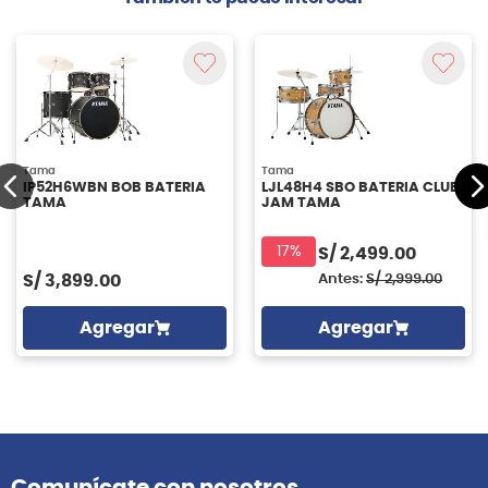
Tama
Tama
IP52H6WBN BOB BATERIA
LJL48H4 SBO BATERIA CLUB
TAMA
JAM TAMA
17%
S/
2,499.00
S/
3,899.00
Antes:
S/
2,999.00
Agregar
Agregar