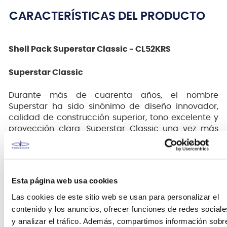
CARACTERÍSTICAS DEL PRODUCTO
Shell Pack Superstar Classic - CL52KRS
Superstar Classic
Durante más de cuarenta años, el nombre
Superstar ha sido sinónimo de diseño innovador,
calidad de construcción superior, tono excelente y
proyección clara. Superstar Classic una vez más
mantiene la tradición elevando la marca de los
bateristas más exigentes y, sorprendentemente, lo
hace a un precio extremadamente competitivo.
Inspirándose en la Superstar del pasado, su insignia
Esta página web usa cookies
clásica TAMA en forma de T y sus asas individuales
estilizadas apuntan al arte más simple de los años
Las cookies de este sitio web se usan para personalizar el
70, mientras que el ingenioso sistema Star-Mount y
contenido y los anuncios, ofrecer funciones de redes sociale
las nuevas maderas 100% de arce de calibre más
y analizar el tráfico. Además, compartimos información sobr