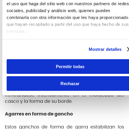
delgado eclipsan cualquier cosa en su clase.
el uso que haga del sitio web con nuestros partners de redes
sociales, publicidad y análisis web, quienes pueden
Maderas 100% de Arce
combinarla con otra información que les haya proporcionado
que hayan recopilado a partir del uso que haya hecho de sus
Acabado Exótico lacado
servicios.
Tom Tom, Floor Tom y Snare Drum: 4 láminas de
Arce + 2 externas de Lacebark Pine, 5mm.
Bombo: 6 láminas de Arce + 2 externas de Lacebark
Mostrar detalles
Pime, 7mm.
La máxima prioridad de Tama en la producción de
Permitir todas
la serie de baterías Superstar es el sonido. El
carácter pleno y poderoso y la rica resonancia de
los tambores Superstar se logra utilizando maderas
Rechazar
de arce cuidadosamente seleccionados y
centrándose intensamente en el moldeado del
casco y la forma de su borde.
Agarres en forma de gancho
Estos ganchos de forma de garra estabilizan los