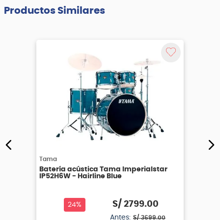
Productos Similares
Tama
Batería acústica Tama Imperialstar
IP52H6W - Hairline Blue
S/
2799
.
00
24%
Antes:
S/
3699
.
00