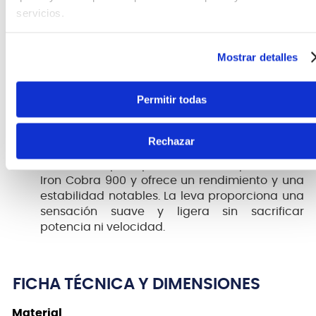
El borde de apoyo de un tambor es uno de los
servicios.
componentes más importantes del sonido. El
avanzado proceso de TAMA de corte de
bordes proporciona bordes extremadamente
Mostrar detalles
precisos, que permiten que los cascos TAMA
suenen de forma abierta y plena, brindando
Permitir todas
una amplia gama de capacidad de
sintonización, sensibilidad y respuesta.
Pedal Iron Cobra 200
Rechazar
La serie Iron Cobra 200 se desarrolló utilizando
los mismos principios de diseño que la serie
Iron Cobra 900 y ofrece un rendimiento y una
estabilidad notables. La leva proporciona una
sensación suave y ligera sin sacrificar
potencia ni velocidad.
FICHA TÉCNICA Y DIMENSIONES
Material