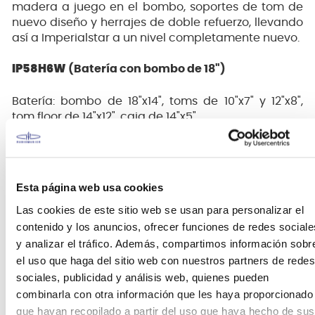
madera a juego en el bombo, soportes de tom de
nuevo diseño y herrajes de doble refuerzo, llevando
así a Imperialstar a un nivel completamente nuevo.
IP58H6W
(Batería con bombo de 18")
Batería: bombo de 18"x14", toms de 10"x7" y 12"x8",
tom floor de 14"x12", caja de 14"x5".
Hardware: soporte de tom doble MTH600, soporte
de hihat, pedal de bombo simple, soporte de caja,
soporte de platillo con boom, soporte de platillos
Esta página web usa cookies
recto, sillín.
Las cookies de este sitio web se usan para personalizar el
Maderas de Álamo
contenido y los anuncios, ofrecer funciones de redes sociale
TT/BD/SD: 8 mm, 6 capas
y analizar el tráfico. Además, compartimos información sobr
La madera de álamo se utiliza para fabricar
el uso que haga del sitio web con nuestros partners de redes
cascos de baterías desde hace más de 50
sociales, publicidad y análisis web, quienes pueden
años. Ofrece un tono pleno y cálido
combinarla con otra información que les haya proporcionado
combinado con un ataque medio.
Bordes precisos de Tama
que hayan recopilado a partir del uso que haya hecho de sus