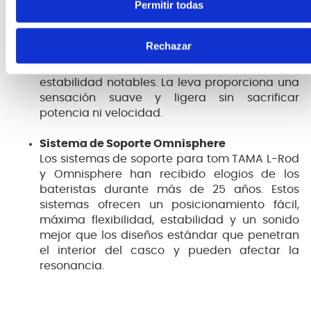
Permitir todas
Pedal Iron Cobra 200
La serie Iron Cobra 200 se desarrolló utilizando
Rechazar
los mismos principios de diseño que la serie
Iron Cobra 900 y ofrece un rendimiento y una
estabilidad notables. La leva proporciona una
sensación suave y ligera sin sacrificar
potencia ni velocidad.
Sistema de Soporte Omnisphere
Los sistemas de soporte para tom TAMA L-Rod
y Omnisphere han recibido elogios de los
bateristas durante más de 25 años. Estos
sistemas ofrecen un posicionamiento fácil,
máxima flexibilidad, estabilidad y un sonido
mejor que los diseños estándar que penetran
el interior del casco y pueden afectar la
resonancia.