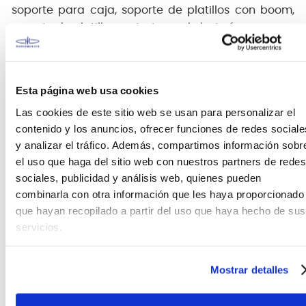
soporte para caja, soporte de platillos con boom,
soporte de platillos recto, trono de batería.
Maderas de Álamo
TT/BD/SD: 8 mm, 6 capas
Esta página web usa cookies
La madera de álamo se utiliza para fabricar
Las cookies de este sitio web se usan para personalizar el
cascos de tambor desde hace más de 50
contenido y los anuncios, ofrecer funciones de redes sociale
años. Ofrece un tono pleno y cálido
y analizar el tráfico. Además, compartimos información sobr
combinado con un ataque medio.
el uso que haga del sitio web con nuestros partners de redes
Bordes precisos de Tama
sociales, publicidad y análisis web, quienes pueden
El borde de apoyo de un tambor es uno de los
combinarla con otra información que les haya proporcionado
componentes más importantes del sonido.
que hayan recopilado a partir del uso que haya hecho de sus
Nuestro avanzado proceso de corte de bordes
servicios.
proporciona bordes extremadamente
precisos, que permiten que los cascos TAMA
suenen abierta y completamente, y brinden
Mostrar detalles
una amplia gama de capacidad de
sintonización, sensibilidad y respuesta.