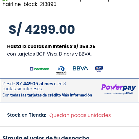
S/
4299
.
00
Hasta
12
cuotas sin interés x
S/
358
.
25
con tarjetas BCP Visa, Diners y BBVA.
Stock en Tienda:
Quedan pocas unidades
Simula el valor de tu despacho