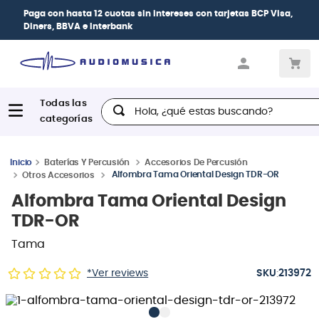
intereses
con tarjetas
BCP Visa,
| Paga en cuotas
desde 0% de i
crédito
Hola, ¿qué estas buscando?
Baterías Y Percusión
Accesorios De Percusión
Alfombra Tama Oriental Design TDR-OR
Otros Accesorios
Alfombra Tama Oriental Design
TDR-OR
Tama
:
*Ver reviews
213972