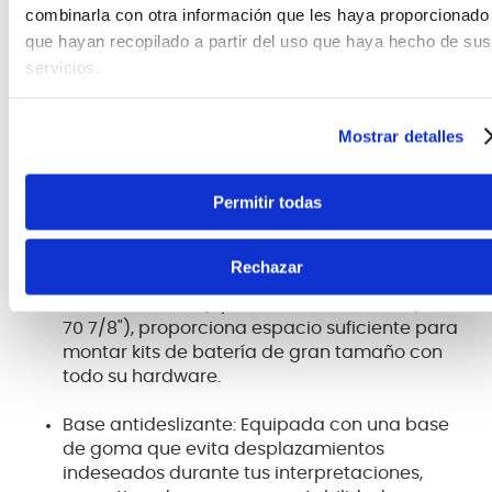
combinarla con otra información que les haya proporcionado
que hayan recopilado a partir del uso que haya hecho de sus
servicios.
Características
Mostrar detalles
Diseño oriental exclusivo: Presenta un patrón
inspirado en el arte oriental, adornado con
Permitir todas
diversos íconos de Tama, aportando un toque
distintivo a tu espacio de ensayo o escenario.
Rechazar
Amplias dimensiones: Con medidas de 2,000
mm x 1,800 mm (aproximadamente 78 3/4" x
70 7/8"), proporciona espacio suficiente para
montar kits de batería de gran tamaño con
todo su hardware.
Base antideslizante: Equipada con una base
de goma que evita desplazamientos
indeseados durante tus interpretaciones,