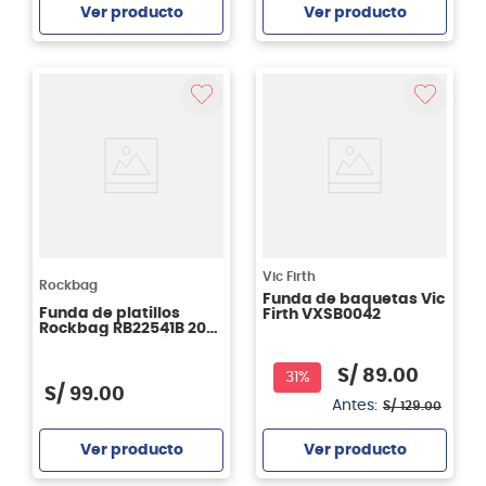
Ver producto
Ver producto
Agregar
Agregar
Vic Firth
Rockbag
Funda de baquetas Vic
Funda de platillos
Firth VXSB0042
Rockbag RB22541B 20
pulgadas de diámetro
- color negro
S/
89
.
00
31%
S/
99
.
00
Antes:
S/
129
.
00
Ver producto
Ver producto