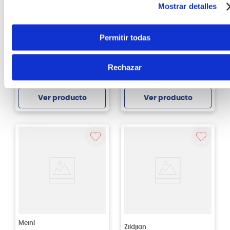
Mostrar detalles
Roland
Vic Firth
Permitir todas
Aislante Acústico
Porta baquetas Vic
Roland cancelador de
Firth para atril CADDY
ruido NE-1
STICK CADDY
Rechazar
S/
119
.
00
S/
115
.
00
Ver producto
Ver producto
Agregar
Agregar
Meinl
Zildjian