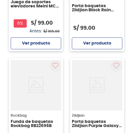
Juego de soportes
Porta baquetas
elevadores Meinl MCR
Zildjian Black Rain
BK para conga,
Cloud ZXSB00102
tumbadora
S/
99
.
00
6%
S/
99
.
00
Antes:
S/
105
.
00
Ver producto
Ver producto
Agregar
Agregar
Rockbag
Zildjian
Funda de baquetas
Porta baquetas
Rockbag RB22696B
Zildjian Purple Galaxy
ZXSB00302