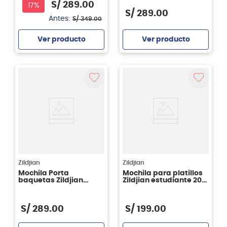
S/
289
.
00
17%
S/
289
.
00
Antes:
S/
349
.
00
Ver producto
Ver producto
Agregar
Agregar
Zildjian
Zildjian
Mochila Porta
Mochila para platillos
baquetas Zildjian
Zildjian estudiante 20"
Orange Burst
- Purple Galaxy
ZXBP00202
S/
289
.
00
S/
199
.
00