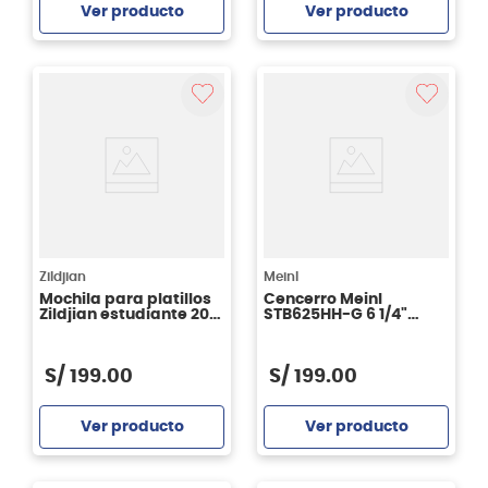
Ver producto
Ver producto
Agregar
Agregar
Zildjian
Meinl
Mochila para platillos
Cencerro Meinl
Zildjian estudiante 20"
STB625HH-G 6 1/4"
- Orange Burst
acabado martillado
S/
199
.
00
S/
199
.
00
Ver producto
Ver producto
Agregar
Agregar