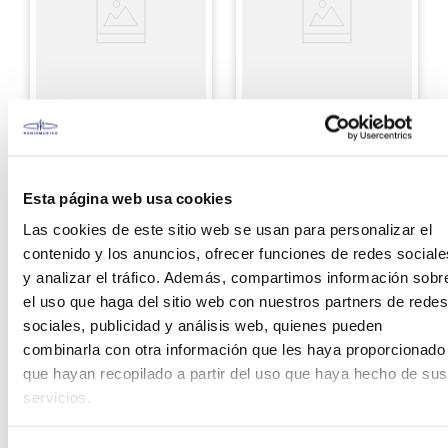
Avatar
Tama
Mochila Avatar para
Maceta de bombo
pad de percusión
Tama BSQ5S Soft
PD705
Sound
Esta página web usa cookies
S/
129
.
00
S/
125
.
00
Las cookies de este sitio web se usan para personalizar el
contenido y los anuncios, ofrecer funciones de redes sociale
Ver producto
Ver producto
y analizar el tráfico. Además, compartimos información sobr
el uso que haga del sitio web con nuestros partners de redes
Agregar
Agregar
sociales, publicidad y análisis web, quienes pueden
combinarla con otra información que les haya proporcionado
que hayan recopilado a partir del uso que haya hecho de sus
servicios.