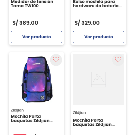
Medidor de tensión
Bolso mochila para
Tama TW100
hardware de batería
Tama MBS06
S/
389
.
00
S/
329
.
00
Ver producto
Ver producto
Agregar
Agregar
Zildjian
Zildjian
Mochila Porta
Mochila Porta
baquetas Zildjian
baquetas Zildjian
Purple Galaxy
Black Raincloud
ZXBP00302
ZXBP00102