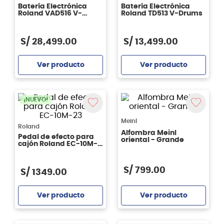
Batería Electrónica
Batería Electrónica
Roland VAD516 V-
Roland TD513 V-Drums
Drums
S/
28
,
499
.
00
S/
13
,
499
.
00
Ver producto
Ver producto
Agregar
Agregar
¡NUEVO!
Meinl
Roland
Alfombra Meinl
Pedal de efecto para
oriental - Grande
cajón Roland EC-10M-
23
S/
799
.
00
S/
1349
.
00
Ver producto
Ver producto
Agregar
Agregar