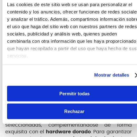
con total libertad por el diapasón de
purpleheart
.
Las cookies de este sitio web se usan para personalizar el
Al respetar el
radio clásico plano
y un ancho de
contenido y los anuncios, ofrecer funciones de redes sociale
cejuela de 52 mm, esta
guitarra acústica
facilita la
y analizar el tráfico. Además, compartimos información sobr
ejecución de cejillas complejas y arpegios rápidos,
el uso que haga del sitio web con nuestros partners de redes
reduciendo la fatiga muscular en sesiones de
sociales, publicidad y análisis web, quienes pueden
estudio prolongadas. Es el diseño ideal para
combinarla con otra información que les haya proporcionado
perfeccionar la técnica clásica con un instrumento
que responde con precisión a cada intención del
que hayan recopilado a partir del uso que haya hecho de sus
intérprete.
servicios.
Mostrar detalles
Estética sofisticada y componentes de
alto rendimiento.
Permitir todas
Rechazar
La elegancia del acabado brillante en tono natural
resalta la veta orgánica de sus maderas
seleccionadas, complementándose de forma
exquisita con el
hardware dorado
. Para garantizar