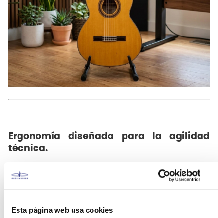
Ergonomía diseñada para la agilidad
técnica.
El
perfil del mástil tipo D
ha sido cuidadosamente
moldeado para ofrecer un apoyo firme y cómodo,
permitiendo que la mano izquierda se desplace
Esta página web usa cookies