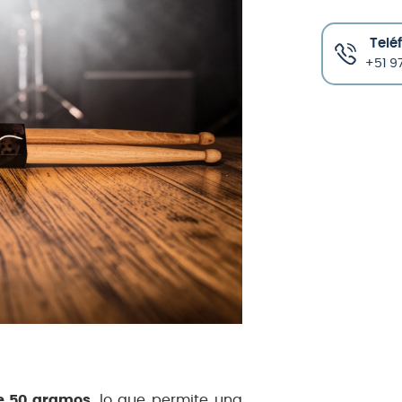
Telé
+51 97
e 50 gramos
, lo que permite una