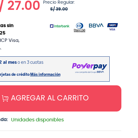
/
27
.
00
Precio Regular:
S/
39
.
00
as sin
25
BCP Visa,
.
AGREGAR AL CARRITO
nda:
Unidades disponibles