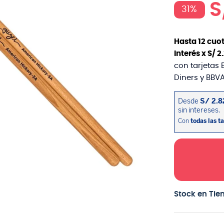
S
31%
Hasta
12
cuot
interés x
S/
2
.
con tarjetas 
Diners y BBVA
Stock en Tie