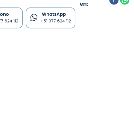
fono
WhatsApp
7 624 112
+51 977 624 112