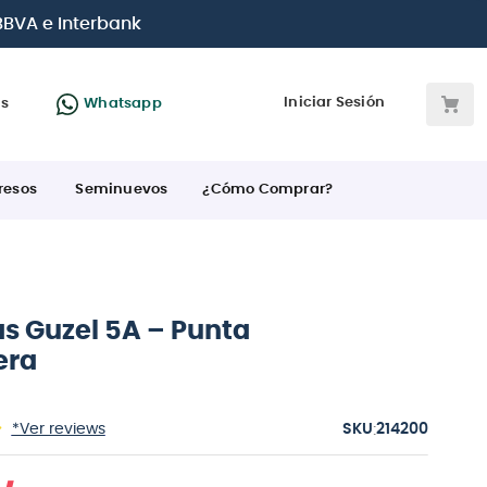
jetas de crédito
Iniciar Sesión
as
Whatsapp
resos
Seminuevos
¿Cómo Comprar?
s Guzel 5A – Punta
era
:
*Ver reviews
214200