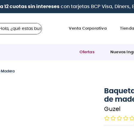
| Paga en cuotas
desde 0% de interés
con todas las tar
 ¿qué estas buscando?
Venta Corporativa
Tiend
Ofertas
Nuevos Ing
e Madera
Baqueta
de mad
Guzel