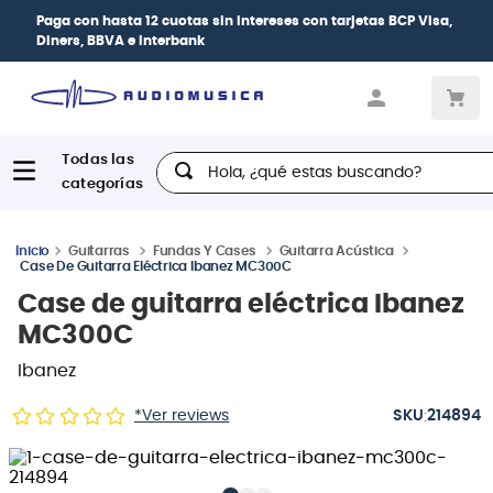
n tarjetas
BCP Visa,
| Paga en cuotas
desde 0% de interés
con 
crédito
Hola, ¿qué estas buscando?
Guitarras
Fundas Y Cases
Guitarra Acústica
Case De Guitarra Eléctrica Ibanez MC300C
Case de guitarra eléctrica Ibanez
MC300C
Ibanez
:
*Ver reviews
214894