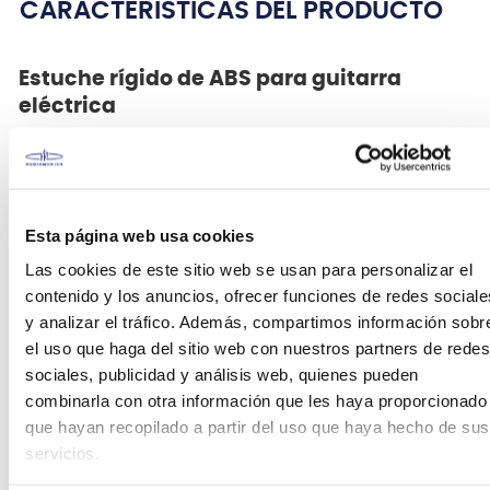
CARACTERÍSTICAS DEL PRODUCTO
Estuche rígido de ABS para guitarra
eléctrica
La resistente carcasa del M300C protege la
guitarra del bordes agudos, arañazos, polvo y agua.
En su interior, el M300C cuenta con un molde para
el cuerpo de la guitarra y un soporte para el mástil
Esta página web usa cookies
que la sujetan de forma segura y firme. El
Las cookies de este sitio web se usan para personalizar el
compartimento interior permite guardar correas,
contenido y los anuncios, ofrecer funciones de redes sociale
cables, cuerdas de repuesto y otros accesorios.
y analizar el tráfico. Además, compartimos información sobr
Para mayor seguridad, el estuche se puede cerrar
con llave durante vuelos o viajes gracias a su
el uso que haga del sitio web con nuestros partners de redes
candado homologado por la TSA.
sociales, publicidad y análisis web, quienes pueden
combinarla con otra información que les haya proporcionado
• Material ABS de alta calidad
que hayan recopilado a partir del uso que haya hecho de sus
• Candado homologado por la TSA
servicios.
• Compatible con diversos modelos de guitarras
• Para modelos RG, RGA, RGD, RG7, AZ, S y SA