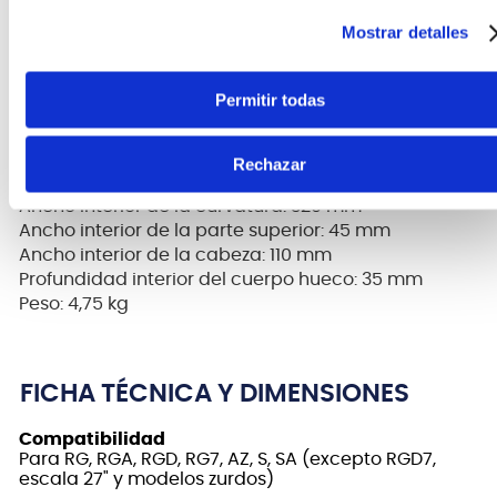
(excepto RGD7, de escala de 27" y para zurdos)
Mostrar detalles
Longitud exterior: 1065 mm
Ancho exterior: 430 mm
Permitir todas
Profundidad exterior: 135 mm
Longitud interior total: 1000 mm
Longitud interior de la parte inferior: 410 mm
Rechazar
Longitud interior de la parte superior: 230 mm
Ancho interior de la curvatura: 320 mm
Ancho interior de la parte superior: 45 mm
Ancho interior de la cabeza: 110 mm
Profundidad interior del cuerpo hueco: 35 mm
Peso: 4,75 kg
FICHA TÉCNICA Y DIMENSIONES
Compatibilidad
Para RG, RGA, RGD, RG7, AZ, S, SA (excepto RGD7,
escala 27" y modelos zurdos)