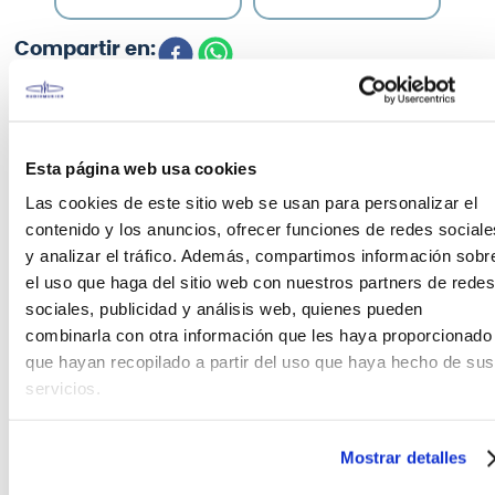
CARACTERÍSTICAS DEL PRODUCTO
Esta página web usa cookies
Las cookies de este sitio web se usan para personalizar el
contenido y los anuncios, ofrecer funciones de redes sociale
Las fundas para guitarra acústica de la serie 101 son
y analizar el tráfico. Además, compartimos información sobr
la opción perfecta para principiantes que llevan
el uso que haga del sitio web con nuestros partners de redes
sus instrumentos a clases o a sus primeras
actuaciones. Ligeras, asequibles y seguras, las
sociales, publicidad y análisis web, quienes pueden
fundas IABB101 protegerán tu primer instrumento al
combinarla con otra información que les haya proporcionado
comienzo de tu trayectoria musical y más allá.
que hayan recopilado a partir del uso que haya hecho de sus
servicios.
DESCRIPCIÓN
A: Longitud exterior: 1230 mm
Mostrar detalles
B: Ancho exterior: 420 mm