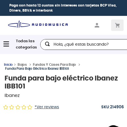
2 cuotas sin intereses
con tarjetas
BCP Visa,
| P
nterbank
las 
Hola, ¿qué estas buscando?
Bajos
Fundas Y Cases Para Bajo
Funda Para Bajo Eléctrico Ibanez IBB101
Funda para bajo eléctrico Ibanez
IBB101
Ibanez
:
*Ver reviews
214906