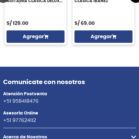
GUITARRA CLASICA DELUXE
CLASICA IBANEZ
LINE 3/4 ROCKBAG
S/
129.00
S/
69.00
Agregar
Agregar
Comunícate con nosotros
Atención Postventa
+51 958418476
Asesoría Online
+51 977624112
Acerca de Nosotros