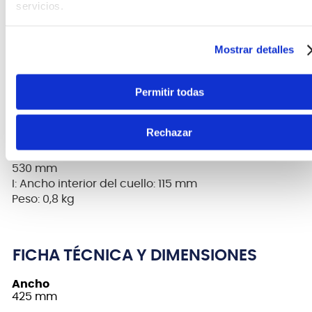
servicios.
A: Longitud exterior: 1080 mm
B: Ancho exterior: 425 mm
C: Profundidad exterior: 135 mm
Mostrar detalles
D: Longitud total interior: 1070 mm
E: Ancho interior de la parte inferior del cuerpo: 415
Permitir todas
mm
F: Profundidad interior: 125 mm
G: Ancho interior de la parte superior del cuerpo: 310
Rechazar
mm
H: Longitud interior de la parte inferior del cuerpo:
530 mm
I: Ancho interior del cuello: 115 mm
Peso: 0,8 kg
FICHA TÉCNICA Y DIMENSIONES
Ancho
425 mm