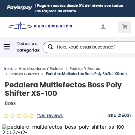
Paga con
hasta 12 cuotas sin intereses
con tarjetas
BCP Visa,
Diners, BBVA e Interbank
Hola, ¿qué estas buscando?
Amplificadores Y Pedales
Pedales Y Efectos
Pedalera Multiefectos Boss Poly Shifter XS-100
Pedales Guitarra
Pedalera Multiefectos Boss Poly
Shifter XS-100
Boss
:
*Ver reviews
215037