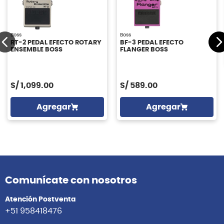
Boss
Boss
RT-2 PEDAL EFECTO ROTARY
BF-3 PEDAL EFECTO
ENSEMBLE BOSS
FLANGER BOSS
S/
1,099.00
S/
589.00
Agregar
Agregar
Comunícate con nosotros
Atención Postventa
+51 958418476