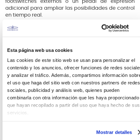
footswitches externos o un pedal de expresión
adicional para ampliar las posibilidades de control
en tiempo real.
Integración flexible para cualquier setup
La salida THRU dedicada emula la señal de entrada
Esta página web usa cookies
original, permitiendo configuraciones paralelas
Las cookies de este sitio web se usan para personalizar el
complejas y una integración sencilla en
contenido y los anuncios, ofrecer funciones de redes sociale
pedalboards modernas. También incorpora puerto
y analizar el tráfico. Además, compartimos información sobr
USB-C® para actualizaciones del sistema.
el uso que haga del sitio web con nuestros partners de redes
Su construcción robusta y diseño ergonómico están
sociales, publicidad y análisis web, quienes pueden
preparados para soportar uso intensivo en
combinarla con otra información que les haya proporcionado
escenario y estudio.
que hayan recopilado a partir del uso que haya hecho de sus
servicios.
Mostrar detalles