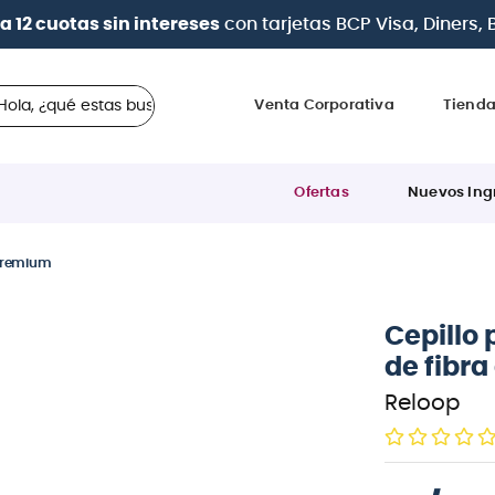
 en cuotas
desde 0% de interés
con todas las tarjetas d
 ¿qué estas buscando?
Venta Corporativa
Tiend
Ofertas
Nuevos Ing
 Premium
Cepillo 
de fibr
Reloop