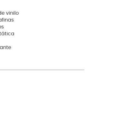
e vinilo
afinas
os
tática
gante