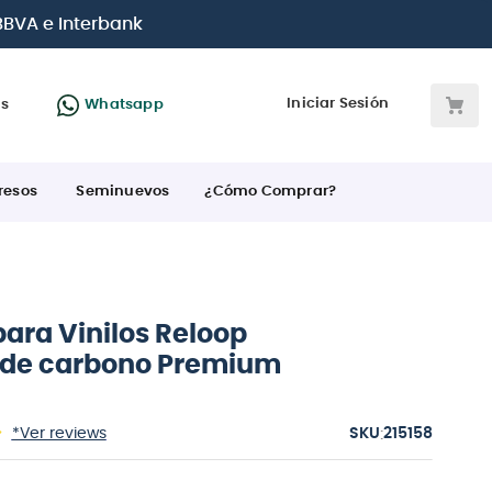
e crédito
Iniciar Sesión
as
Whatsapp
resos
Seminuevos
¿Cómo Comprar?
para Vinilos Reloop
a de carbono Premium
:
*Ver reviews
215158