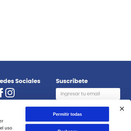
Reloop
RNAMESA
SMART DISPLAY STAND MK2 ATRIL
NOTEBOOK RELOOP
Permitir todas
S/
85.00
er
el uso