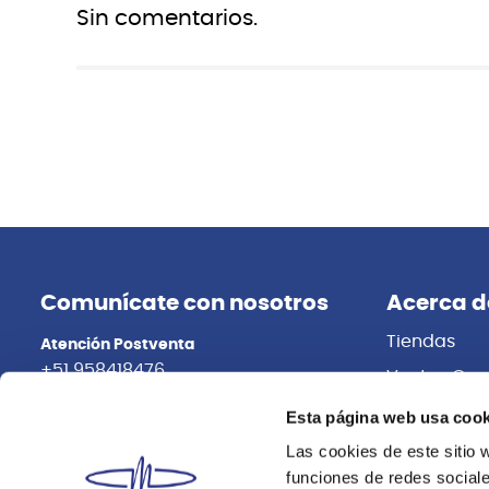
Sin comentarios.
Reloop
Reloop
RECORD CARE SET DE LIMPIEZA
RP-7000 M
TORNAMESA RELOOP
RELOOP
Esta página web usa cook
S/
75.00
S/
2,599.0
Las cookies de este sitio 
funciones de redes sociale