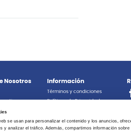
También te puede interesar
Reloop
K2 BLACK TORNAMESA
RELOOP RP-8000 MK2 BK TO
RELOOP
ies
0
S/
3,499.00
web se usan para personalizar el contenido y los anuncios, ofrec
s y analizar el tráfico. Además, compartimos información sobre 