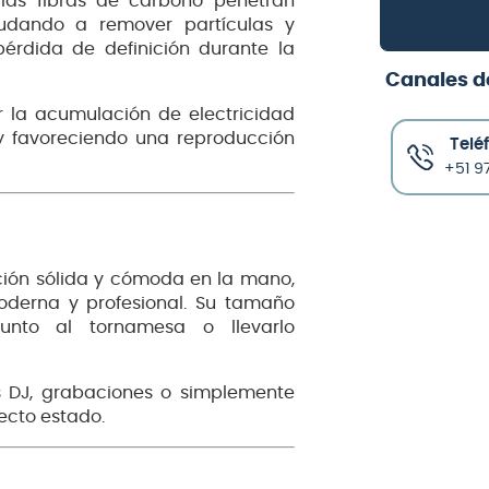
, las fibras de carbono penetran
yudando a remover partículas y
pérdida de definición durante la
Canales d
r la acumulación de electricidad
 y favoreciendo una reproducción
Telé
+51 97
ción sólida y cómoda en la mano,
derna y profesional. Su tamaño
unto al tornamesa o llevarlo
s DJ, grabaciones o simplemente
ecto estado.