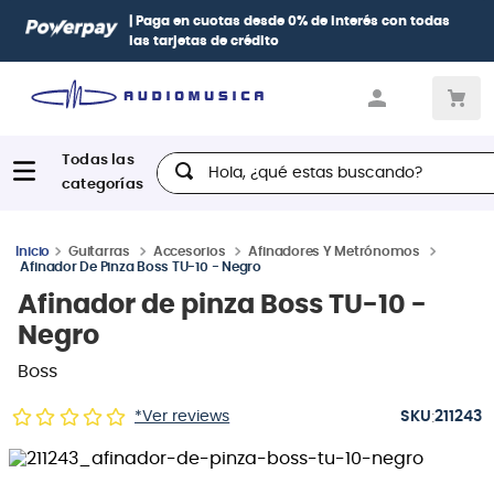
terés
con todas
Paga con
hasta 12 cuotas sin intereses
con ta
Diners, BBVA e Interbank
Hola, ¿qué estas buscando?
Guitarras
Accesorios
Afinadores Y Metrónomos
Afinador De Pinza Boss TU-10 - Negro
Afinador de pinza Boss TU-10 -
Negro
Boss
:
*Ver reviews
211243