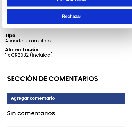
Peso
57 g
Rechazar
Rango de frecuencia
A4 = 436-445Hz
Tipo
Afinador cromatico
Alimentación
1 x CR2032 (incluida)
Sin comentarios.