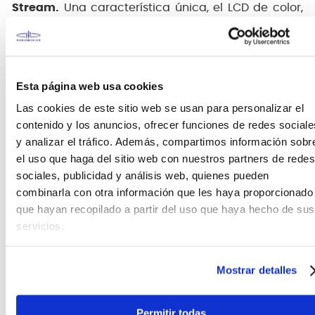
Stream.
Una característica única, el LCD de color,
proporciona una experiencia visual completa y
multicolor, no vista antes en otros afinadores de
pinza. Además, la función de visualización de
reflexión mejora considerablemente la visibilidad.
Esta página web usa cookies
Obtén precisión y calidad BOSS con el afinador de
Las cookies de este sitio web se usan para personalizar el
pinza
TU-10.
contenido y los anuncios, ofrecer funciones de redes sociale
y analizar el tráfico. Además, compartimos información sobr
el uso que haga del sitio web con nuestros partners de redes
FICHA TÉCNICA Y DIMENSIONES
sociales, publicidad y análisis web, quienes pueden
combinarla con otra información que les haya proporcionado
Dimensiones
que hayan recopilado a partir del uso que haya hecho de sus
6.3 x 7.3 x 3.3 cm (Al x An x Pr)
servicios.
Marca
Boss
Otras características
Mostrar detalles
Clip-On
Pantalla
Lcd a color
Permitir todas