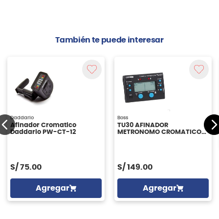
También te puede interesar
Daddario
Boss
Afinador Cromatico
TU30 AFINADOR
Daddario PW-CT-12
METRONOMO CROMATICO
BOSS
S/
75.00
S/
149.00
Agregar
Agregar